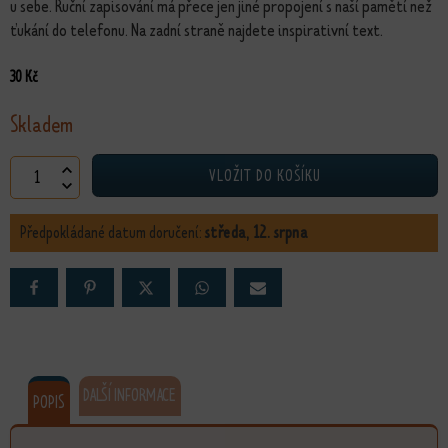
u sebe. Ruční zapisování má přece jen jiné propojení s naší pamětí než
ťukání do telefonu. Na zadní straně najdete inspirativní text.
30
Kč
Skladem
Minibloček Slon množství
VLOŽIT DO KOŠÍKU
Předpokládané datum doručení:
středa, 12. srpna
DALŠÍ INFORMACE
POPIS