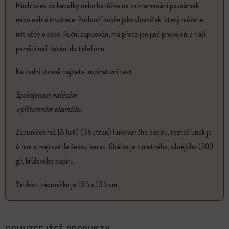
Minibloček do kabelky nebo batůžku na zaznamenání poznámek
nebo náhlé inspirace. Poslouží dobře jako slovníček, který můžete
mít vždy u sebe. Ruční zapisování má přece jen jiné propojení s naší
pamětí než ťukání do telefonu.
Na zadní straně najdete inspirativní text:
Spokojenost nalézám
v přítomném okamžiku.
Zápisníček má 18 listů (36 stran) linkovaného papíru, rozteč linek je
6 mm a mají světle šedou barvu. Obálka je z matného, silnějšího (200
g), křídového papíru.
Velikost zápisníčku je 10,5 x 10,5 cm.