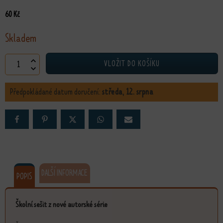
60
Kč
Skladem
Školní sešit 445 - Přátelství množství
VLOŽIT DO KOŠÍKU
Předpokládané datum doručení:
středa, 12. srpna
DALŠÍ INFORMACE
POPIS
Školní sešit z nové autorské série