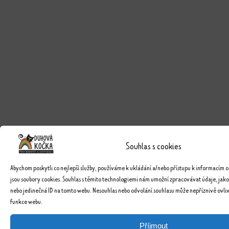
Souhlas s cookies
Abychom poskytli co nejlepší služby, používáme k ukládání a/nebo přístupu k informacím o
jsou soubory cookies. Souhlas s těmito technologiemi nám umožní zpracovávat údaje, jako
nebo jedinečná ID na tomto webu. Nesouhlas nebo odvolání souhlasu může nepříznivě ovlivn
funkce webu.
Příjmout