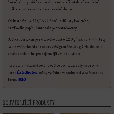
Školní sešit, typ 445 s autorskou ilustrací "Přátelství" na přední
obálce a motivačním textem na zadní obálce.
Velikost sešitu je A4 (21 x 29,7 cm) se 40 listy kvalitního,
bezdřevého papíru. Tento sešit je čtverečkovaný.
Obálka s obrázkem je z křídového papíru (250 g.) papíru. Vnitřní listy
jsou z kvalitního, bílého papíru vyšší gramáže (80 g.). Na obálce je
použit parciální lak pro zajímavější vzhled ilustrace.
Ilustrace a motivační text na obálce pochází ze sady inspiračních
karet
Cesta životem
. Sešity vyrábíme ve spolupráci se spřátelenou
firmou
BOBO
.
Související produkty