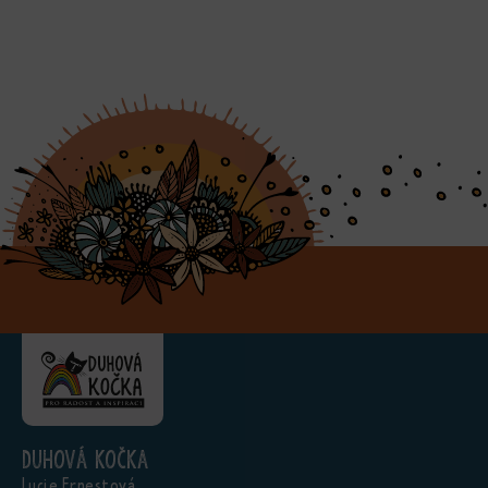
Duhová kočka
Lucie Ernestová