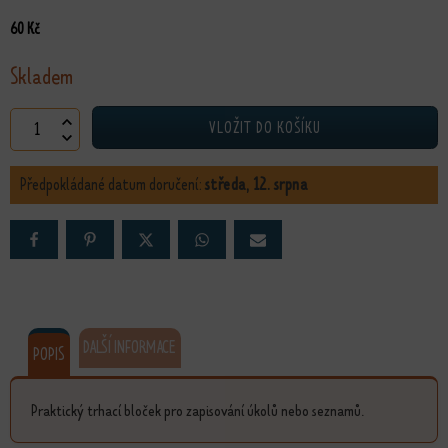
60
Kč
Skladem
ToDo bloček množství
VLOŽIT DO KOŠÍKU
Předpokládané datum doručení:
středa, 12. srpna
DALŠÍ INFORMACE
POPIS
Praktický trhací bloček pro zapisování úkolů nebo seznamů.