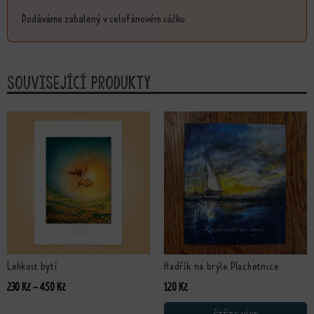
Dodáváme zabalený v celofánovém sáčku.
Související produkty
Tento produkt má více variant. Možnosti lze vybrat na stránce produktu
Lehkost bytí
Hadřík na brýle Plachetnice
Rozpětí cen: 230 Kč až 450 Kč
230
Kč
–
450
Kč
120
Kč