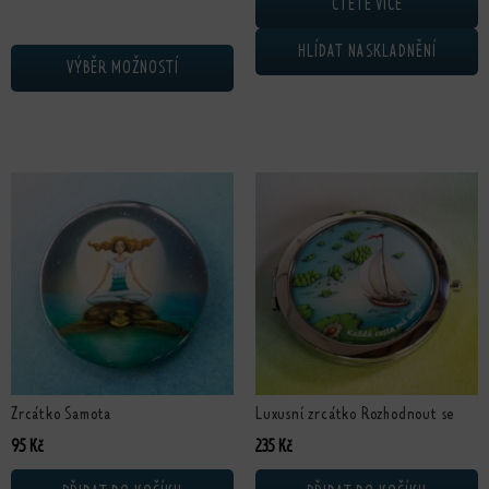
ČTĚTE VÍCE
HLÍDAT NASKLADNĚNÍ
VÝBĚR MOŽNOSTÍ
Zrcátko Samota
Luxusní zrcátko Rozhodnout se
95
Kč
235
Kč