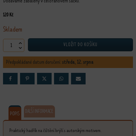
Dodáváme zabalený v celofánovém sáčku.
120
Kč
Skladem
Hadřík na brýle Harmonie množství
VLOŽIT DO KOŠÍKU
Předpokládané datum doručení:
středa, 12. srpna
DALŠÍ INFORMACE
POPIS
Praktický hadřík na čištění brýlí s autorským motivem.