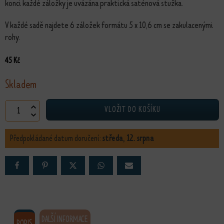
konci každé záložky je uvázána praktická saténová stužka.
V každé sadě najdete 6 záložek formátu 5 x 10,6 cm se zakulacenými
rohy.
45
Kč
Skladem
Sada záložek 2 množství
VLOŽIT DO KOŠÍKU
Předpokládané datum doručení:
středa, 12. srpna
DALŠÍ INFORMACE
POPIS