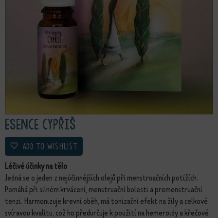
Esence Cypřiš
ADD TO WISHLIST
Léčivé účinky na tělo
Jedná se o jeden z nejúčinnějších olejů při menstruačních potížích.
Pomáhá při silném krvácení, menstruační bolesti a premenstruační
tenzi. Harmonizuje krevní oběh, má tonizační efekt na žíly a celkově
svíravou kvalitu, což ho předurčuje k použití na hemeroidy a křečové