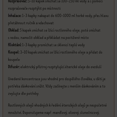
Rozprašovač:
5-10 kapek smíchat se 100-250 ml vody a s pomocí
rozprašovače rozptýlit po místnosti
Inhalace:
1-3 kapky nakapat do 600-1000 ml horké vody, přes hlavu
přetáhnout ručník a vdechovat
Obklad:
5 kapek smíchat se lžící rostlinného oleje, poté smíchat
s vodou, namočit obklad a přikládat na postižené místo
Kloktání:
1-3 kapky promíchat se sklenicí teplé vody
Koupel:
3-10 kapek smíchat se lžící rostlinného oleje a přidat do
koupele
Difuzér:
elektrický přístroj rozptylující éterické oleje do ovzduší
Uvedené koncentrace jsou vhodné pro dospělého člověka, u dětí je
potřeba dávkování snížit. Vždy začínejte s menším dávkováním a to
zvyšujte dle potřeby.
Rostlinných olejů vhodných k ředění éterických olejů je nespočetné
množství. Doporučujeme např. mandlový, olivový, slunečnicový,