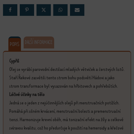
DALŠÍ INFORMACE
POPIS
Cypřiš
Olej se vyrábí parovodní destilací mladých větviček a čerstvých listů.
Staří Řekové zasvětili tento strom bohu podsvětí Hádovi a jako
strom transformace byl vysazován na hřbitovech a pohřebištích.
Léčivé účinky na tělo
Jedná se o jeden z nejúčinnějších olejů při menstruačních potížích.
Pomáhá při silném krvácení, menstruační bolesti a premenstruační
tenzi. Harmonizuje krevní oběh, má tonizační efekt na žíly a celkově
svíravou kvalitu, což ho předurčuje k použití na hemeroidy a křečové