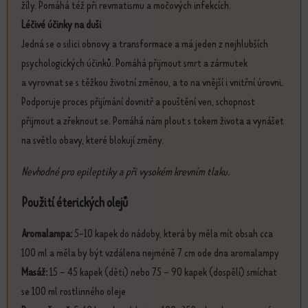
žíly. Pomáhá též při revmatismu a močových infekcích.
Léčivé účinky na duši
Jedná se o silici obnovy a transformace a má jeden z nejhlubších
psychologických účinků. Pomáhá přijmout smrt a zármutek
a vyrovnat se s těžkou životní změnou, a to na vnější i vnitřní úrovni.
Podporuje proces přijímání dovnitř a pouštění ven, schopnost
přijmout a zřeknout se. Pomáhá nám plout s tokem života a vynášet
na světlo obavy, které blokují změny.
Nevhodné pro epileptiky a při vysokém krevním tlaku.
Použití éterických olejů
Aromalampa:
5-10 kapek do nádoby, která by měla mít obsah cca
100 ml a měla by být vzdálena nejméně 7 cm ode dna aromalampy
Masáž:
15 – 45 kapek (děti) nebo 75 – 90 kapek (dospělí) smíchat
se 100 ml rostlinného oleje