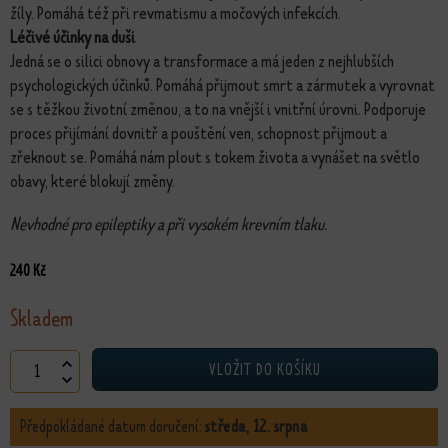
žíly. Pomáhá též při revmatismu a močových infekcích.
Léčivé účinky na duši
Jedná se o silici obnovy a transformace a má jeden z nejhlubších
psychologických účinků. Pomáhá přijmout smrt a zármutek a vyrovnat
se s těžkou životní změnou, a to na vnější i vnitřní úrovni. Podporuje
proces přijímání dovnitř a pouštění ven, schopnost přijmout a
zřeknout se. Pomáhá nám plout s tokem života a vynášet na světlo
obavy, které blokují změny.
Nevhodné pro epileptiky a při vysokém krevním tlaku.
240
Kč
Skladem
Esence Cypřiš množství
VLOŽIT DO KOŠÍKU
Předpokládané datum doručení:
středa, 12. srpna