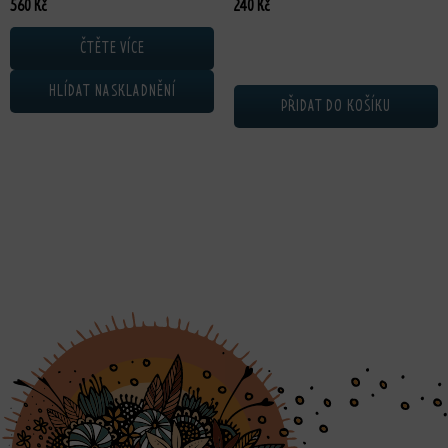
560
Kč
240
Kč
ČTĚTE VÍCE
HLÍDAT NASKLADNĚNÍ
PŘIDAT DO KOŠÍKU