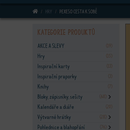
DOMŮ
HRY
PEXESO CESTA K SOBĚ
Kategorie produktů
AKCE A SLEVY
(19)
Hry
(15)
Inspirační karty
(13)
Inspirační praporky
(3)
Knihy
(7)
Bloky, zápisníky, sešity
(68)
❯
Kalendáře a diáře
(20)
Výtvarné hrátky
(28)
❯
Pohlednice a blahopřání
(76)
❯