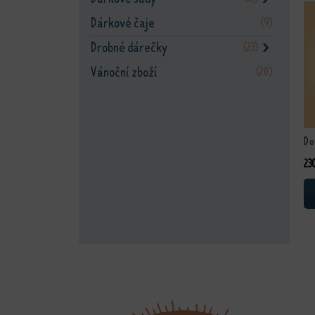
Te
Dárkové čaje
(9)
Drobné dárečky
(23)
❯
Vánoční zboží
(20)
D
23