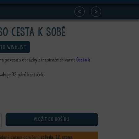
<
>
so Cesta k sobě
 TO WISHLIST
ra pexeso s obrázky z inspiračních karet
Cesta k
ahuje 32 párů kartiček.
VLOŽIT DO KOŠÍKU
esta k sobě množství
ádané datum doručení:
středa, 12. srpna