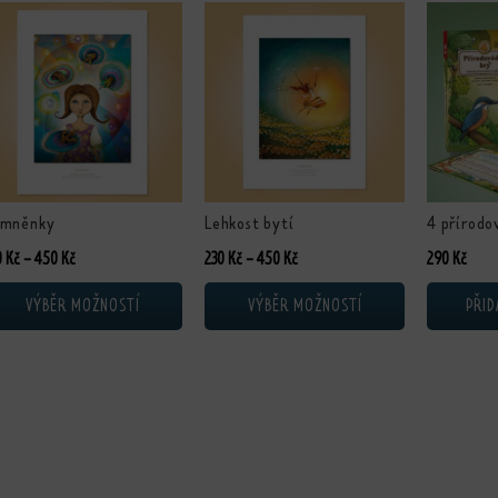
nto produkt má více variant. Možnosti lze vybrat na stránce produktu
Tento produkt má více variant. Možnosti lze
omněnky
Lehkost bytí
4 přírodo
Rozpětí cen: 230 Kč až 450 Kč
Rozpětí cen: 230 Kč až 450 Kč
0
Kč
–
450
Kč
230
Kč
–
450
Kč
290
Kč
VÝBĚR MOŽNOSTÍ
VÝBĚR MOŽNOSTÍ
PŘID