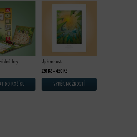
 vybrat na stránce produktu
Tento produkt má více variant. Možnosti lze vybrat 
vědné hry
Upřímnost
Rozpětí cen: 230 Kč až 450 Kč
230
Kč
–
450
Kč
AT DO KOŠÍKU
VÝBĚR MOŽNOSTÍ