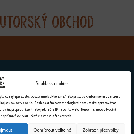
utorský obchod
Souhlas s cookies
Kontakty
li co nejlepší služby, používáme k ukládání a/nebo přístupu k informacím o zařízení,
ako jsou soubory cookies. Souhlas s těmito technologiemi nám umožní zpracovávat
Kontakty
 chování při procházení nebo jedinečná ID na tomto webu. Nesouhlas nebo odvolání
nepříznivě ovlivnit určité vlastnosti a funkce webu.
íjmout
Odmítnout volitelné
Zobrazit předvolby