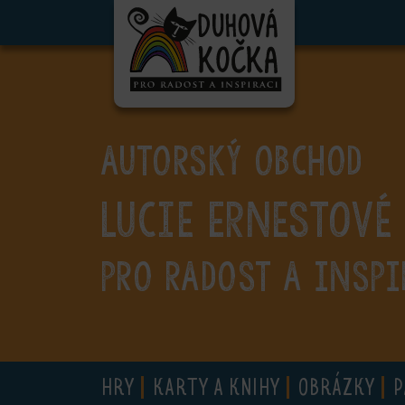
ubmenu
ubmenu
ubmenu
AUTORSKÝ OBCHOD
ubmenu
Lucie Ernestové
ubmenu
ubmenu
PRO RADOST A INSPI
ubmenu
HRY
KARTY A KNIHY
OBRÁZKY
P