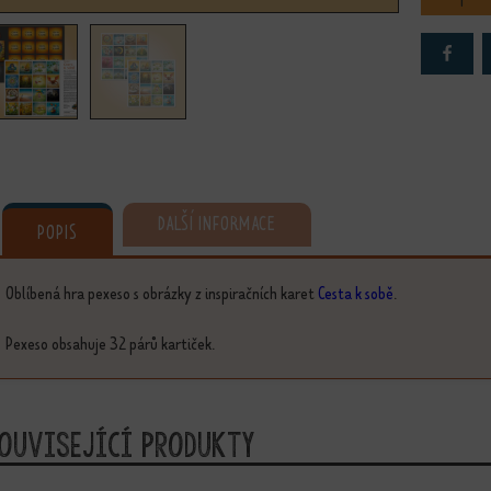
DALŠÍ INFORMACE
POPIS
Oblíbená hra pexeso s obrázky z inspiračních karet
Cesta k sobě
.
Pexeso obsahuje 32 párů kartiček.
ouvisející produkty