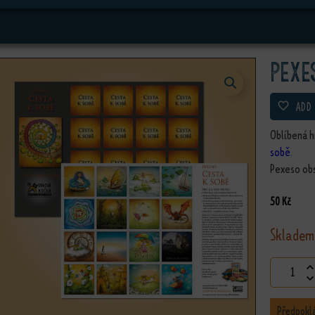
Pexe
ADD
Oblíbená h
sobě
.
Pexeso obs
50
Kč
Skladem
Pexeso C
Předpokl