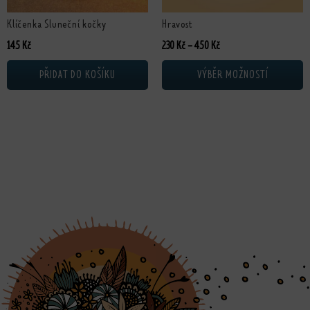
Klíčenka Sluneční kočky
Hravost
Rozpětí cen: 230 Kč až 4
145
Kč
230
Kč
–
450
Kč
PŘIDAT DO KOŠÍKU
VÝBĚR MOŽNOSTÍ