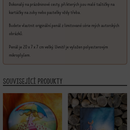
Dokonalý na prázdninové cesty, při kterých jsou malé taštičky na
kartáčky na zuby nebo pastelky vždy třeba.
Budete vlastnit originální penál z limitované série mých autorských
obrázků.
Penál je 20 x 7 x 7 cm velký. Uvnitř je vyložen polyesterovým
mikroplyšem.
Související produkty