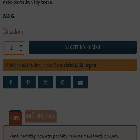
nebo pastelky vždy třeba.
280
Kč
Skladem
Penál Duhová kočka množství
VLOŽIT DO KOŠÍKU
Předpokládané datum doručení:
středa, 12. srpna
DALŠÍ INFORMACE
POPIS
Penál na tužky, toaletní potřeby nebo na malé i větší poklady.