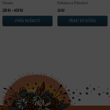
Odvaha
Pohlednice Přátelství
Rozpětí cen: 230 Kč až 450 Kč
230
Kč
–
450
Kč
26
Kč
VÝBĚR MOŽNOSTÍ
PŘIDAT DO KOŠÍKU