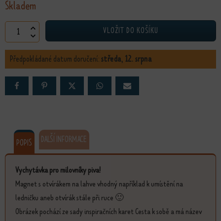
Skladem
Magnet Rozhodnutí s otvírákem množství
VLOŽIT DO KOŠÍKU
Předpokládané datum doručení:
středa, 12. srpna
DALŠÍ INFORMACE
POPIS
Vychytávka pro milovníky piva!
Magnet s otvírákem na lahve vhodný například k umístění na
ledničku aneb otvírák stále při ruce 🙂
Obrázek pochází ze sady inspiračních karet Cesta k sobě a má název