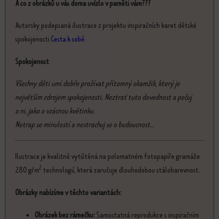
A co z obrázků u vás doma uvízlo v paměti vám???
Autorsky podepsaná ilustrace z projektu inspiračních karet dětské
spokojenosti
Cesta k sobě
.
Spokojenost
Všechny děti umí dobře prožívat přítomný okamžik, který je
největším zdrojem spokojenosti. Neztrať tuto dovednost a pečuj
o ni, jako o vzácnou květinku.
Netrap se minulostí a nestrachuj se o budoucnost...
Ilustrace je kvalitně vytištěná na polomatném fotopapíře gramáže
2
280 g/m
technologií, která zaručuje dlouhodobou stálobarevnost.
Obrázky nabízíme v těchto variantách:
Obrázek bez rámečku:
Samostatná reprodukce s inspiračním