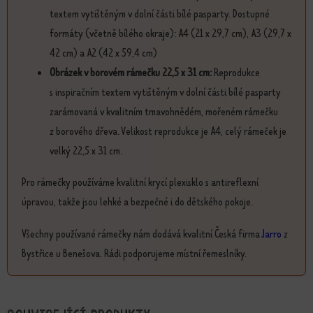
textem vytištěným v dolní části bílé pasparty. Dostupné
formáty (včetně bílého okraje): A4 (21 x 29,7 cm), A3 (29,7 x
42 cm) a A2 (42 x 59,4 cm)
Obrázek v borovém rámečku 22,5 x 31 cm:
Reprodukce
s inspiračním textem vytištěným v dolní části bílé pasparty
zarámovaná v kvalitním tmavohnědém, mořeném rámečku
z borového dřeva. Velikost reprodukce je A4, celý rámeček je
velký 22,5 x 31 cm.
Pro rámečky používáme kvalitní krycí plexisklo s antireflexní
úpravou, takže jsou lehké a bezpečné i do dětského pokoje.
Všechny používané rámečky nám dodává kvalitní Česká firma
Jarro
z
Bystřice u Benešova. Rádi podporujeme místní řemeslníky.