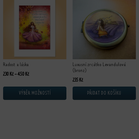
Tento produkt má více variant. Možnosti lze vybrat na stránce produktu
Radost a láska
Luxusní zrcátko Levandulová
(bronz)
Rozpětí cen: 230 Kč až 450 Kč
230
Kč
–
450
Kč
235
Kč
VÝBĚR MOŽNOSTÍ
PŘIDAT DO KOŠÍKU