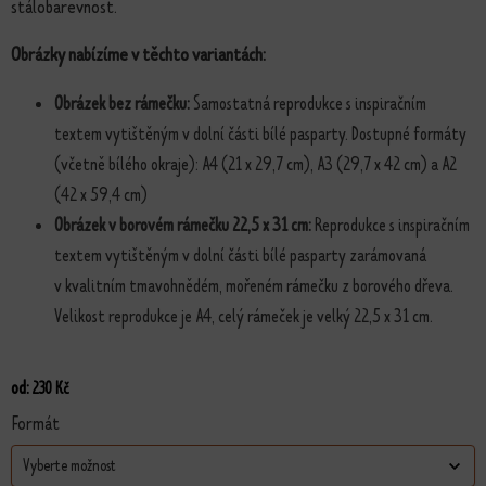
stálobarevnost.
Obrázky nabízíme v těchto variantách:
Obrázek bez rámečku:
Samostatná reprodukce s inspiračním
textem vytištěným v dolní části bílé pasparty. Dostupné formáty
(včetně bílého okraje): A4 (21 x 29,7 cm), A3 (29,7 x 42 cm) a A2
(42 x 59,4 cm)
Obrázek v borovém rámečku 22,5 x 31 cm:
Reprodukce s inspiračním
textem vytištěným v dolní části bílé pasparty zarámovaná
v kvalitním tmavohnědém, mořeném rámečku z borového dřeva.
Velikost reprodukce je A4, celý rámeček je velký 22,5 x 31 cm.
od:
230
Kč
Formát