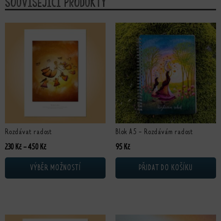
Související produkty
Tento produkt má více variant. Možnosti lze vybrat na stránce produktu
Rozdávat radost
Blok A5 - Rozdávám radost
Rozpětí cen: 230 Kč až 450 Kč
230
Kč
–
450
Kč
95
Kč
VÝBĚR MOŽNOSTÍ
PŘIDAT DO KOŠÍKU