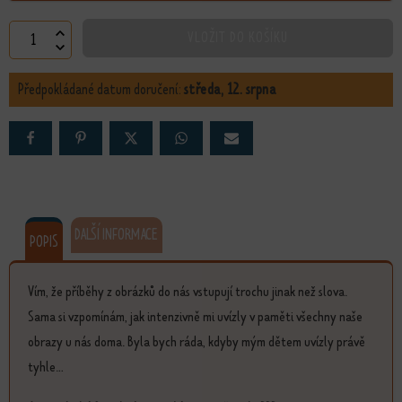
Spokojenost množství
VLOŽIT DO KOŠÍKU
Předpokládané datum doručení:
středa, 12. srpna
DALŠÍ INFORMACE
POPIS
Vím, že příběhy z obrázků do nás vstupují trochu jinak než slova.
Sama si vzpomínám, jak intenzivně mi uvízly v paměti všechny naše
obrazy u nás doma. Byla bych ráda, kdyby mým dětem uvízly právě
tyhle...