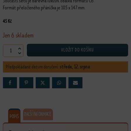
Součástí setu je barevná luxusní obálka formátu C6.
Formát přeloženého přáníčka je 105 x 147 mm.
45
Kč
Jen 6 skladem
Blahopřání Spokojenost množství
VLOŽIT DO KOŠÍKU
Předpokládané datum doručení:
středa, 12. srpna
DALŠÍ INFORMACE
POPIS