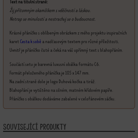
Text na titulní straně:
Žij přítomným okamžikem s vděčností a láskou.
Netrap se minulostí a nestrachuj se o budoucnost.
Krásné přáníčko s oblíbeným obrázkem z mého projektu inspiračních
karet
Cesta k sobě
a nadčasovým textem pro různé příležitosti.
Uvnitř je přáníčko čisté a čeká na váš upřímný text s blahopřáním.
Součástí setu je barevná luxusní obálka formátu C6.
Formát přeloženého přáníčka je 105 x 147 mm.
Na zadní straně dole je logo Duhová kočka a tiráž.
Blahopřání je vytištěno na silném, matném křídovém papíře.
Přáníčko s obálkou dodáváme zabalené v celofánovém sáčku.
Související produkty