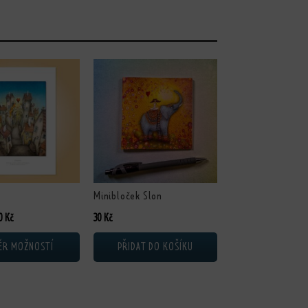
ukt má více variant. Možnosti lze vybrat na stránce produktu
Minibloček Slon
Rozpětí cen: 230 Kč až 450 Kč
0
Kč
30
Kč
ĚR MOŽNOSTÍ
PŘIDAT DO KOŠÍKU