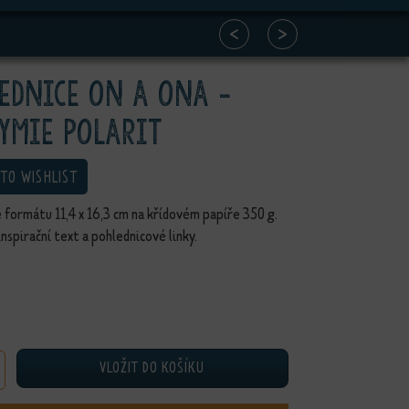
<
>
ednice on a ona -
ymie polarit
 TO WISHLIST
 formátu 11,4 x 16,3 cm na křídovém papíře 350 g.
inspirační text a pohlednicové linky.
VLOŽIT DO KOŠÍKU
e on a ona - Alchymie polarit množství