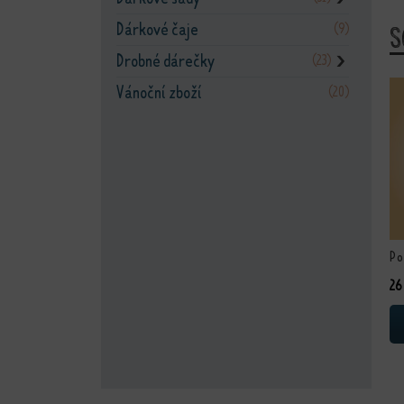
Dárkové čaje
(9)
S
Drobné dárečky
(23)
❯
Vánoční zboží
(20)
Po
26