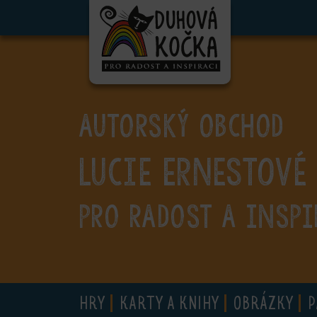
ubmenu
ubmenu
ubmenu
AUTORSKÝ OBCHOD
ubmenu
Lucie Ernestové
ubmenu
ubmenu
PRO RADOST A INSPI
ubmenu
HRY
KARTY A KNIHY
OBRÁZKY
P