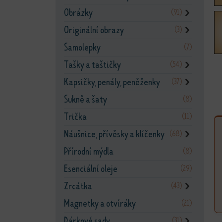
Obrázky
(91)
❯
Originální obrazy
(3)
❯
Samolepky
(7)
Tašky a taštičky
(54)
❯
Kapsičky, penály, peněženky
(37)
❯
Sukně a šaty
(8)
Trička
(11)
Náušnice, přívěsky a klíčenky
(68)
❯
Přírodní mýdla
(8)
Esenciální oleje
(29)
Zrcátka
(43)
❯
Magnetky a otvíráky
(21)
Dárkové sady
(31)
❯