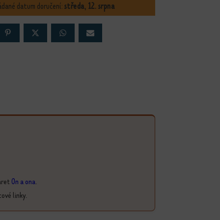
ádané datum doručení:
středa, 12. srpna
aret
On a ona
.
cové linky.