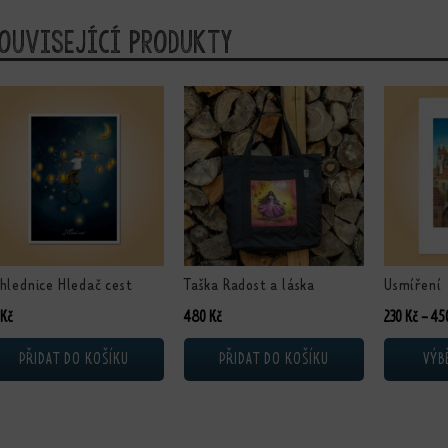
ouvisející produkty
Tento prod
hlednice Hledač cest
Taška Radost a láska
Usmíření
Kč
480
Kč
230
Kč
–
45
PŘIDAT DO KOŠÍKU
PŘIDAT DO KOŠÍKU
VÝB