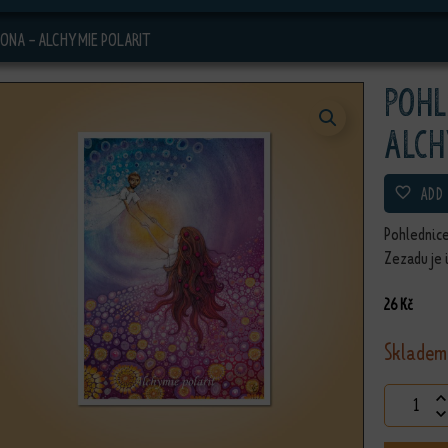
 ONA - ALCHYMIE POLARIT
Pohl
Alch
ADD
Pohlednice
Zezadu je 
26
Kč
Skladem
Pohlednic