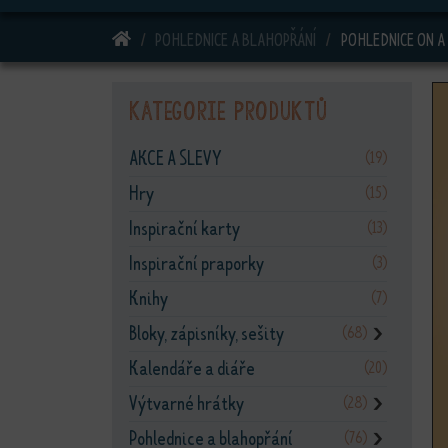
DOMŮ
POHLEDNICE A BLAHOPŘÁNÍ
POHLEDNICE ON A
Kategorie produktů
AKCE A SLEVY
(19)
Hry
(15)
Inspirační karty
(13)
Inspirační praporky
(3)
Knihy
(7)
Bloky, zápisníky, sešity
(68)
❯
Kalendáře a diáře
(20)
Výtvarné hrátky
(28)
❯
Pohlednice a blahopřání
(76)
❯