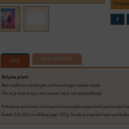
Předpokl
DALŠÍ INFORMACE
POPIS
Alchymie polarit
Naši rozdílnost vnímám jako tvořivou energii v našem vztahu.
Čím víc je žena ženou a muž mužem, tím je náš vztah jiskřivější.
Pohlednice vytvořená z ilustrace k mému projektu inspiračních partnerských k
Formát 11,4 x 16,3 cm, křídový papír 350 g. Zezadu je inspirační text a pohledni