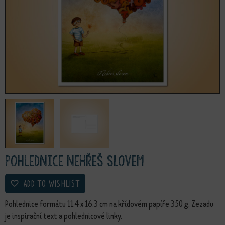
Pohlednice Nehřeš slovem
ADD TO WISHLIST
Pohlednice formátu 11,4 x 16,3 cm na křídovém papíře 350 g. Zezadu
je inspirační text a pohlednicové linky.