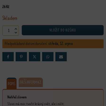
26
Kč
Skladem
Pohlednice Nehřeš slovem množství
VLOŽIT DO KOŠÍKU
Předpokládané datum doručení:
středa, 12. srpna
DALŠÍ INFORMACE
POPIS
Nehřeš slovem
Slovo má moc tvořit krásný svět, ale i ničit.