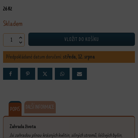
26
Kč
Skladem
Pohlednice Zahrada života množství
VLOŽIT DO KOŠÍKU
Předpokládané datum doručení:
středa, 12. srpna
DALŠÍ INFORMACE
POPIS
Zahrada života
Jsi zahradou plnou krásných květin, silných stromů, léčivých bylin,