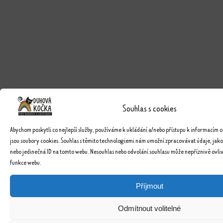
Souhlas s cookies
Abychom poskytli co nejlepší služby, používáme k ukládání a/nebo přístupu k informacím o
jsou soubory cookies. Souhlas s těmito technologiemi nám umožní zpracovávat údaje, jako
nebo jedinečná ID na tomto webu. Nesouhlas nebo odvolání souhlasu může nepříznivě ovlivn
funkce webu.
Příjmout
Odmítnout volitelné