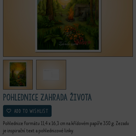
Pohlednice Zahrada života
ADD TO WISHLIST
Pohlednice formátu 11,4 x 16,3 cm na křídovém papíře 350 g. Zezadu
je inspirační text a pohlednicové linky.