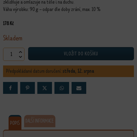
zklidňuje a omlazuje na těle i na duchu.
Váha výrobku: 90 g – odpar dle doby zrání, max. 10 %
178
Kč
Skladem
Levandulové mýdlo množství
VLOŽIT DO KOŠÍKU
Předpokládané datum doručení:
středa, 12. srpna
DALŠÍ INFORMACE
POPIS