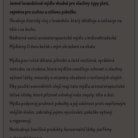
Jemné levandulové mýdlo vhodné pro všechny typy pleti,
zejména pro suchou a citlivou pokožku.
Obsahuje éterický olej z levandule, který zklidňuje a omlazuje na
těle i na duchu.
Nádherně vonící aromaterapeutické mýdlo z královéhradecké
Mýdlárny U dvou koček s mým obrázkem na obalu.
Mýdla jsou ručně dělaná, přírodní a čistě rostlinná, vyráběná
metodou za studena, která mýdlům umožňuje uchovat si všechny
výživné látky, minerály a vitamíny obsažené v rostlinných olejích.
Díky použití esenciálních olejů mají tato mýdla aromaterapeutické
léčivé účinky, které příznivě ovlivňují naše smysly, tělo a duši.
Mýdla podporují pružnost pokožky a její odolnost proti nepříznivým
vnějším vlivům, zabraňují jejímu vysušování, pokožku vyživují
a regenerují.
Neobsahuje živočišné produkty, konzervační látky, parfémy
a chemická barviva.