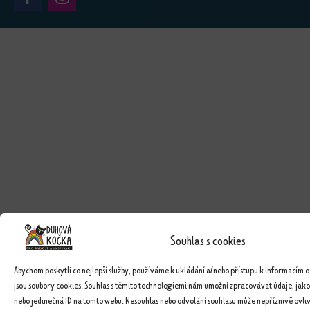
Souhlas s cookies
Abychom poskytli co nejlepší služby, používáme k ukládání a/nebo přístupu k informacím o
jsou soubory cookies. Souhlas s těmito technologiemi nám umožní zpracovávat údaje, jako
nebo jedinečná ID na tomto webu. Nesouhlas nebo odvolání souhlasu může nepříznivě ovlivn