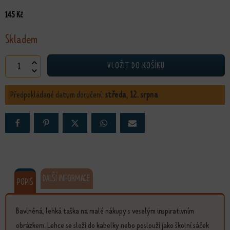
145
Kč
Skladem
Ekotaška Veselé kočky množství
VLOŽIT DO KOŠÍKU
Předpokládané datum doručení:
středa, 12. srpna
DALŠÍ INFORMACE
POPIS
Bavlněná, lehká taška na malé nákupy s veselým inspirativním
obrázkem. Lehce se složí do kabelky nebo poslouží jako školní sáček