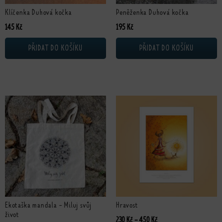
Klíčenka Duhová kočka
Peněženka Duhová kočka
145
Kč
195
Kč
PŘIDAT DO KOŠÍKU
PŘIDAT DO KOŠÍKU
Tento produkt má více variant. Možn
Ekotaška mandala - Miluj svůj
Hravost
život
Rozpětí cen: 230 Kč až 4
230
Kč
–
450
Kč