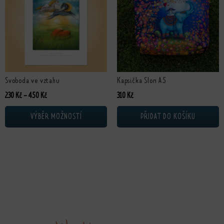
Svoboda ve vztahu
Kapsička Slon A5
Rozpětí cen: 230 Kč až 450 Kč
230
Kč
–
450
Kč
310
Kč
VÝBĚR MOŽNOSTÍ
PŘIDAT DO KOŠÍKU