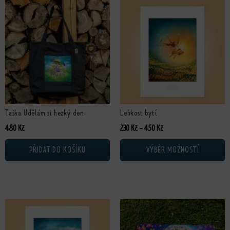
Tento produkt má více variant. Možn
Taška Udělám si hezký den
Lehkost bytí
Rozpětí cen: 230 Kč až 4
480
Kč
230
Kč
–
450
Kč
PŘIDAT DO KOŠÍKU
VÝBĚR MOŽNOSTÍ
Tento produkt má více variant. Možnosti lze vybrat na stránce produktu