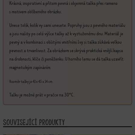
Krásná, inspirativní a přitom pevná i objemná taška přes rameno
s motivem oblíbeného obrázku.
Unese tolik, kolik vy sami unesete. Popruhy jsou z pevného materiálu
a jsou našity po celé výšce tašky až k vyztuženému dnu. Materiál je
pevný a v kombinaci s obšitými vnitřními švy si taška získává velkou
pevnost a trvanlivost. Za obrázkem se skrývá praktická vnější kapsa
na drobnosti, klíče či peněženku. U horního lemu se dá taška uzavřít
magnetickým zapínáním.
Rozměr tašky je 41 x 45 x 14 cm.
Tašku je možné prát v pračce na 30°C.
Související produkty