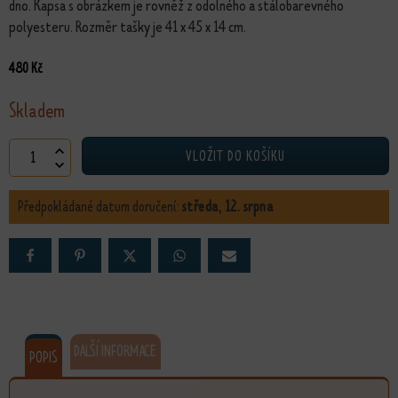
dno. Kapsa s obrázkem je rovněž z odolného a stálobarevného
polyesteru. Rozměr tašky je 41 x 45 x 14 cm.
480
Kč
Skladem
Taška Radost a láska množství
VLOŽIT DO KOŠÍKU
Předpokládané datum doručení:
středa, 12. srpna
DALŠÍ INFORMACE
POPIS