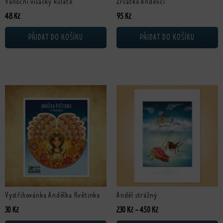
Vánoční visačky kulaté
Zrcátko Andělíci
48
Kč
95
Kč
PŘIDAT DO KOŠÍKU
PŘIDAT DO KOŠÍKU
Tento produkt má více variant. Možn
Vystřihovánka Andělka Květinka
Anděl strážný
Rozpětí cen: 230 Kč až 4
30
Kč
230
Kč
–
450
Kč