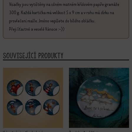
Visačky jsou vytištěny na silném matném křídovém papíře gramáže
300 g. Každá kartička má velikost 5 x 9 cm a v rohu má dírku na
provlečení mašle. Jméno vepíšete do bílého obláčku.
Přeji šťastné a veselé Vánoce :-))
Související produkty