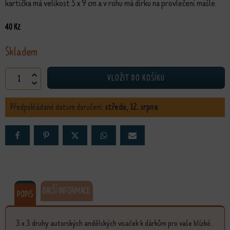
kartička má velikost 5 x 9 cm a v rohu má dírku na provlečení mašle.
40
Kč
Skladem
Vánoční visačky množství
VLOŽIT DO KOŠÍKU
Předpokládané datum doručení:
středa, 12. srpna
DALŠÍ INFORMACE
POPIS
3 x 3 druhy autorských andělských visaček k dárkům pro vaše blízké.