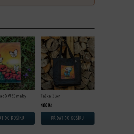
adů Vlčí máky
Taška Slon
480
Kč
AT DO KOŠÍKU
PŘIDAT DO KOŠÍKU