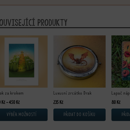
ouvisející produkty
nto produkt má více variant. Možnosti lze vybrat na stránce produktu
ok za krokem
Luxusní zrcátko Drak
Lapač náp
Rozpětí cen: 230 Kč až 450 Kč
0
Kč
–
450
Kč
235
Kč
80
Kč
VÝBĚR MOŽNOSTÍ
PŘIDAT DO KOŠÍKU
PŘID