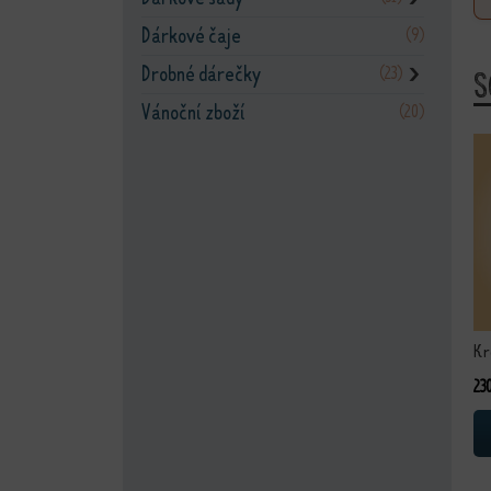
Dárkové čaje
(9)
Drobné dárečky
(23)
S
❯
Vánoční zboží
(20)
Te
Kr
23