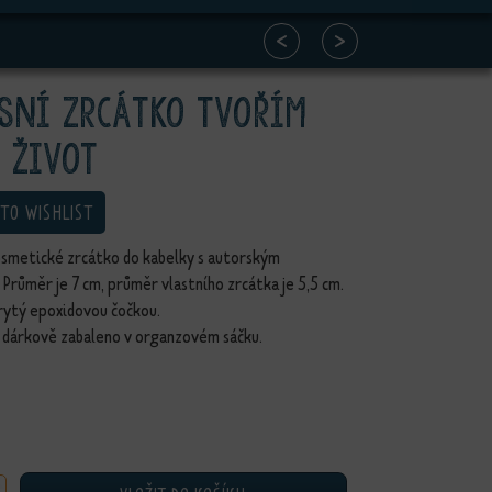
<
>
sní zrcátko Tvořím
 život
 TO WISHLIST
osmetické zrcátko do kabelky s autorským
Průměr je 7 cm, průměr vlastního zrcátka je 5,5 cm.
rytý epoxidovou čočkou.
e dárkově zabaleno v organzovém sáčku.