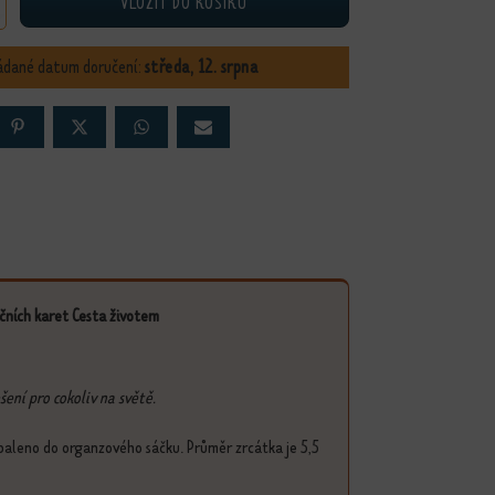
VLOŽIT DO KOŠÍKU
rcátko Tvořím svůj život množství
ádané datum doručení:
středa, 12. srpna
ačních karet Cesta životem
šení pro cokoliv na světě.
ě baleno do organzového sáčku. Průměr zrcátka je 5,5