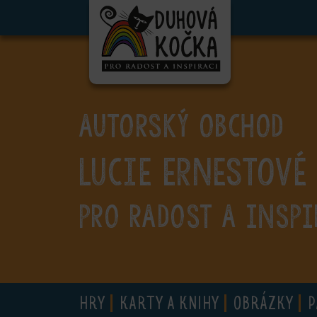
ubmenu
ubmenu
ubmenu
AUTORSKÝ OBCHOD
ubmenu
Lucie Ernestové
ubmenu
ubmenu
PRO RADOST A INSPI
ubmenu
HRY
KARTY A KNIHY
OBRÁZKY
P