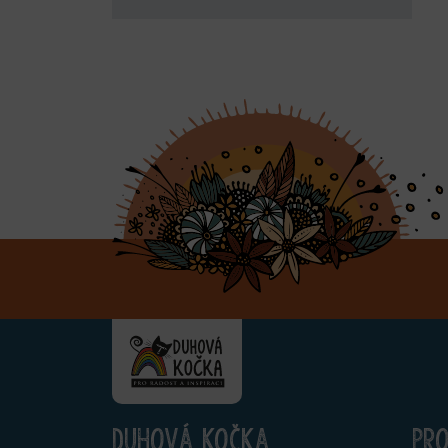
Duhová kočka
Pr