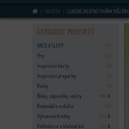
DOMŮ
ZRCÁTKA
LUXUSNÍ ZRCÁTKO TVOŘÍM SVŮJ ŽIV
Kategorie produktů
AKCE A SLEVY
(19)
Hry
(15)
Inspirační karty
(13)
Inspirační praporky
(3)
Knihy
(7)
Bloky, zápisníky, sešity
(68)
❯
Kalendáře a diáře
(20)
Výtvarné hrátky
(28)
❯
Pohlednice a blahopřání
(76)
❯