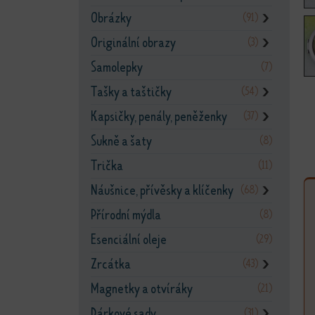
Obrázky
(91)
❯
Originální obrazy
(3)
❯
Samolepky
(7)
Tašky a taštičky
(54)
❯
Kapsičky, penály, peněženky
(37)
❯
Sukně a šaty
(8)
Trička
(11)
Náušnice, přívěsky a klíčenky
(68)
❯
Přírodní mýdla
(8)
Esenciální oleje
(29)
Zrcátka
(43)
❯
Magnetky a otvíráky
(21)
Dárkové sady
(31)
❯