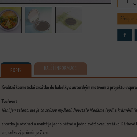
Luxusní z
Předpokl
DALŠÍ INFORMACE
POPIS
Kvalitní kosmetické zrcátko do kabelky s autorským motivem z projektu inspir
Tvořivost
Není jen talent, ale je to způsob myšlení. Neustále hledáme lepší a krásnější ře
Zrcátko je otvírací a uvnitř je jedno běžné a jedno zvětšovací zrcátko. Dárkov
cm, celkový průměr je 7 cm.