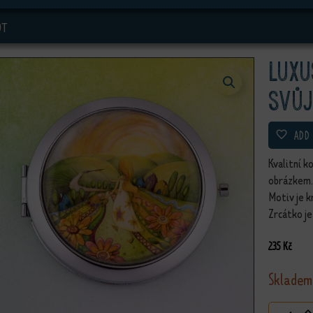
OT
Luxu
svůj
ADD
Kvalitní k
obrázkem. 
Motiv je k
Zrcátko j
235
Kč
Skladem