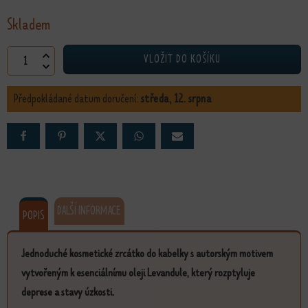
Skladem
Zrcátko Levandulová množství
VLOŽIT DO KOŠÍKU
Předpokládané datum doručení:
středa, 12. srpna
DALŠÍ INFORMACE
POPIS
Jednoduché kosmetické zrcátko do kabelky s autorským motivem
vytvořeným k esenciálnímu oleji Levandule, který rozptyluje
deprese a stavy úzkosti.