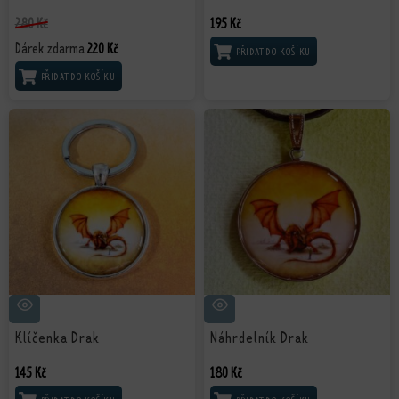
280
Kč
195
Kč
Dárek zdarma
220
Kč
PŘIDAT DO KOŠÍKU
PŘIDAT DO KOŠÍKU
Klíčenka Drak
Náhrdelník Drak
145
Kč
180
Kč