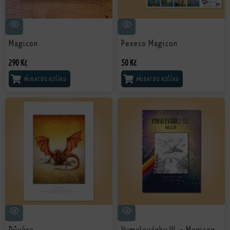
Magicon
Pexeso Magicon
290
Kč
50
Kč
PŘIDAT DO KOŠÍKU
PŘIDAT DO KOŠÍKU
Důvěra
Vymalovánky III. - Magicon