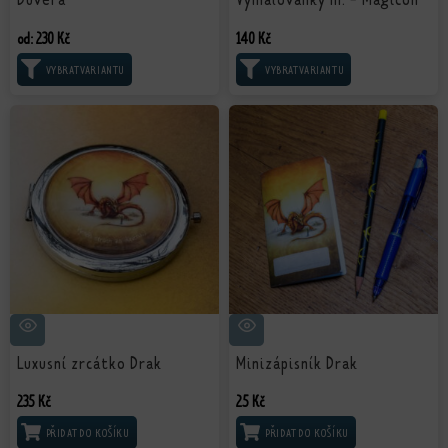
od:
230
Kč
140
Kč
VÝBĚR MOŽNOSTÍ
VÝBĚR MOŽNOSTÍ
Luxusní zrcátko Drak
Minizápisník Drak
235
Kč
25
Kč
PŘIDAT DO KOŠÍKU
PŘIDAT DO KOŠÍKU