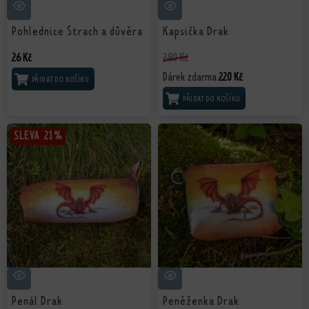
Pohlednice Strach a důvěra
Kapsička Drak
26
Kč
280
Kč
Dárek zdarma
220
Kč
PŘIDAT DO KOŠÍKU
PŘIDAT DO KOŠÍKU
SLEVA
SLEVA
21%
21%
Penál Drak
Peněženka Drak