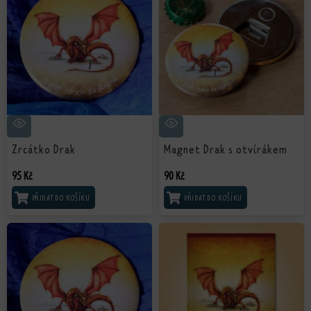
Zrcátko Drak
Magnet Drak s otvírákem
95
Kč
90
Kč
PŘIDAT DO KOŠÍKU
PŘIDAT DO KOŠÍKU