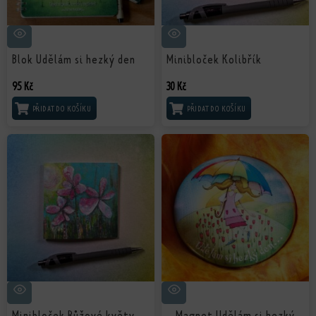
Blok Udělám si hezký den
Minibloček Kolibřík
95
Kč
30
Kč
PŘIDAT DO KOŠÍKU
PŘIDAT DO KOŠÍKU
Minibloček Růžové květy
Magnet Udělám si hezký