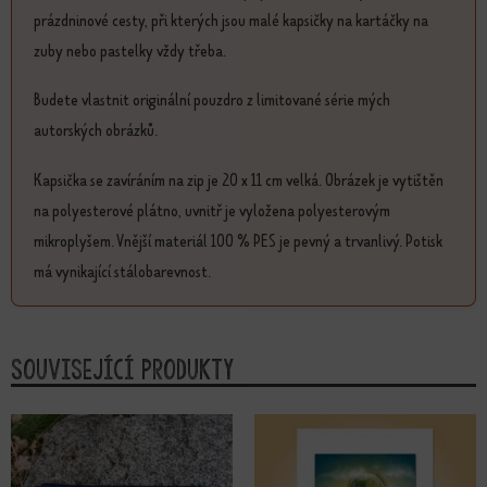
prázdninové cesty, při kterých jsou malé kapsičky na kartáčky na
zuby nebo pastelky vždy třeba.
Budete vlastnit originální pouzdro z limitované série mých
autorských obrázků.
Kapsička se zavíráním na zip je 20 x 11 cm velká. Obrázek je vytištěn
na polyesterové plátno, uvnitř je vyložena polyesterovým
mikroplyšem. Vnější materiál 100 % PES je pevný a trvanlivý. Potisk
má vynikající stálobarevnost.
Související produkty
Tento produkt má více variant. Možn