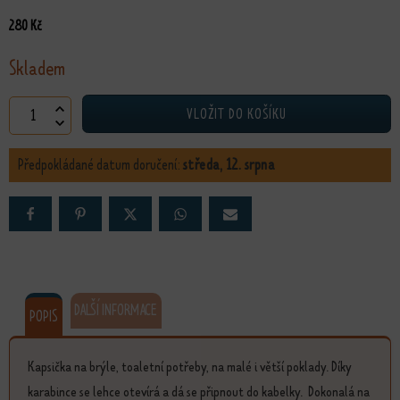
280
Kč
Skladem
Kapsička Levandulová množství
VLOŽIT DO KOŠÍKU
Předpokládané datum doručení:
středa, 12. srpna
DALŠÍ INFORMACE
POPIS
Kapsička na brýle, toaletní potřeby, na malé i větší poklady. Díky
karabince se lehce otevírá a dá se připnout do kabelky. Dokonalá na