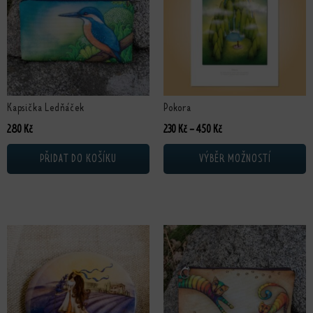
Kapsička Ledňáček
Pokora
Rozpětí cen: 230 Kč až 4
280
Kč
230
Kč
–
450
Kč
PŘIDAT DO KOŠÍKU
VÝBĚR MOŽNOSTÍ