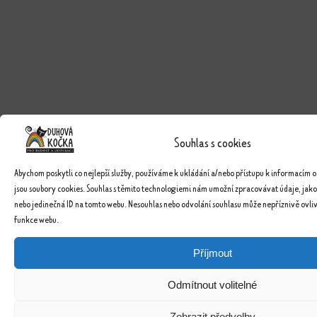
Souhlas s cookies
Abychom poskytli co nejlepší služby, používáme k ukládání a/nebo přístupu k informacím o
jsou soubory cookies. Souhlas s těmito technologiemi nám umožní zpracovávat údaje, jako
nebo jedinečná ID na tomto webu. Nesouhlas nebo odvolání souhlasu může nepříznivě ovlivn
funkce webu.
Příjmout
Odmítnout volitelné
Zobrazit předvolby