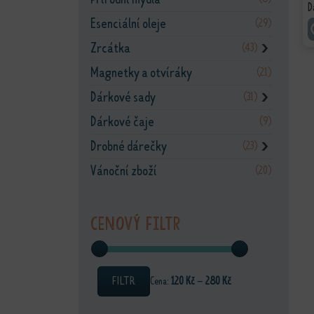
D
Esenciální oleje
(29)
Zrcátka
(43)
❯
Magnetky a otvíráky
(21)
Dárkové sady
(31)
❯
Dárkové čaje
(9)
Drobné dárečky
(23)
❯
Vánoční zboží
(20)
Cenový filtr
FILTR
Cena:
120 Kč
—
280 Kč
Minimální cena
Maximální cena