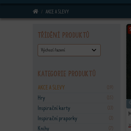
DOMŮ
AKCE A SLEVY
Třídění produktů
Kategorie produktů
AKCE A SLEVY
(19)
Hry
(15)
Inspirační karty
(13)
M
Inspirační praporky
(3)
2
Knihy
(7)