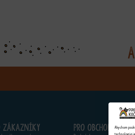
A
o zákazníky
Pro obchodníky
Abychom poskyt
technologie j