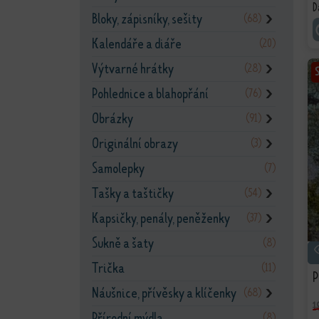
D
Bloky, zápisníky, sešity
(68)
❯
Kalendáře a diáře
(20)
Výtvarné hrátky
(28)
❯
Pohlednice a blahopřání
(76)
❯
Obrázky
(91)
❯
Originální obrazy
(3)
❯
Samolepky
(7)
Tašky a taštičky
(54)
❯
Kapsičky, penály, peněženky
(37)
❯
Sukně a šaty
(8)
Trička
(11)
P
Náušnice, přívěsky a klíčenky
(68)
❯
1
Přírodní mýdla
(8)