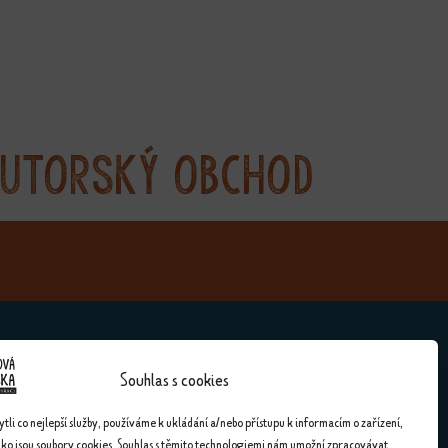
utorský obchod
Souhlas s cookies
Kontakty
li co nejlepší služby, používáme k ukládání a/nebo přístupu k informacím o zařízení,
ako jsou soubory cookies. Souhlas s těmito technologiemi nám umožní zpracovávat