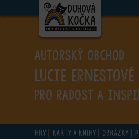
ubmenu
ubmenu
ubmenu
AUTORSKÝ OBCHOD
ubmenu
Lucie Ernestové
ubmenu
ubmenu
PRO RADOST A INSPI
ubmenu
HRY
KARTY A KNIHY
OBRÁZKY
P