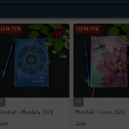
SLEVA
SLEVA
75%
75%
SLEVA
SLEVA
75%
75%
inidiář - Mandala 2026
Minidiář - Lotos 2026
55
Kč
255
Kč