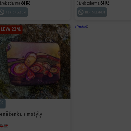
árek zdarma
Dárek zdarma
64
Kč
64
Kč
ČTĚTE VÍCE
ČTĚTE VÍCE
« Předchozí
1
2
SLEVA
SLEVA
23%
23%
eněženka s motýly
95
Kč