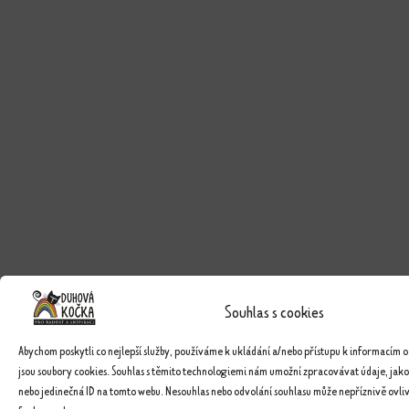
Souhlas s cookies
Abychom poskytli co nejlepší služby, používáme k ukládání a/nebo přístupu k informacím o
jsou soubory cookies. Souhlas s těmito technologiemi nám umožní zpracovávat údaje, jako
nebo jedinečná ID na tomto webu. Nesouhlas nebo odvolání souhlasu může nepříznivě ovlivn