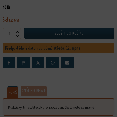
40
Kč
Skladem
bloček Učím se od koček množství
VLOŽIT DO KOŠÍKU
Předpokládané datum doručení:
středa, 12. srpna
DALŠÍ INFORMACE
POPIS
Praktický trhací bloček pro zapisování úkolů nebo seznamů.