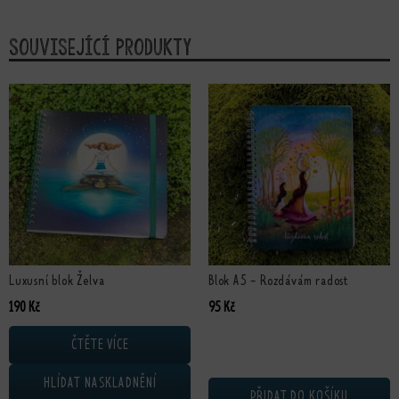
Související produkty
Luxusní blok Želva
Blok A5 - Rozdávám radost
190
Kč
95
Kč
ČTĚTE VÍCE
HLÍDAT NASKLADNĚNÍ
PŘIDAT DO KOŠÍKU