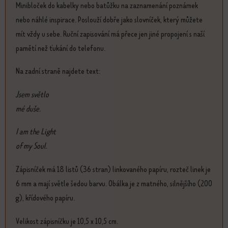
Minibloček do kabelky nebo batůžku na zaznamenání poznámek
nebo náhlé inspirace. Poslouží dobře jako slovníček, který můžete
mít vždy u sebe. Ruční zapisování má přece jen jiné propojení s naší
pamětí než ťukání do telefonu.
Na zadní straně najdete text:
Jsem světlo
mé duše.
I am the Light
of my Soul.
Zápisníček má 18 listů (36 stran) linkovaného papíru, rozteč linek je
6 mm a mají světle šedou barvu. Obálka je z matného, silnějšího (200
g), křídového papíru.
Velikost zápisníčku je 10,5 x 10,5 cm.