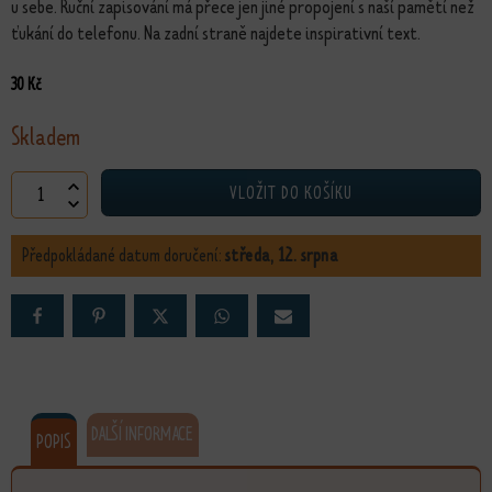
u sebe. Ruční zapisování má přece jen jiné propojení s naší pamětí než
ťukání do telefonu. Na zadní straně najdete inspirativní text.
30
Kč
Skladem
Minibloček Mandala množství
VLOŽIT DO KOŠÍKU
Předpokládané datum doručení:
středa, 12. srpna
DALŠÍ INFORMACE
POPIS