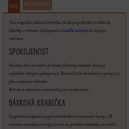
DALŠÍ INFORMACE
POPIS
Tato originální dárková krabička obsahuje praktické zrcátko do
kabelky s motivem Spokojenost a
hadřík na brýle
se stejným
motivem.
Spokojenost
Všechny děti umí dobře prožívat přítomný okamžik, který je
největším zdrojem spokojenosti. Neztrať tuto dovednost a pečuj o ni,
jako o vzácnou květinku.
Netrap se minulostí a nestrachuj se o budoucnost…
Dárková krabička
Elegantní a originální papírová krabička tmavomodré barvy s 3D
motivem mandaly na vnější straně a s potiskem mandaly na vnitřní