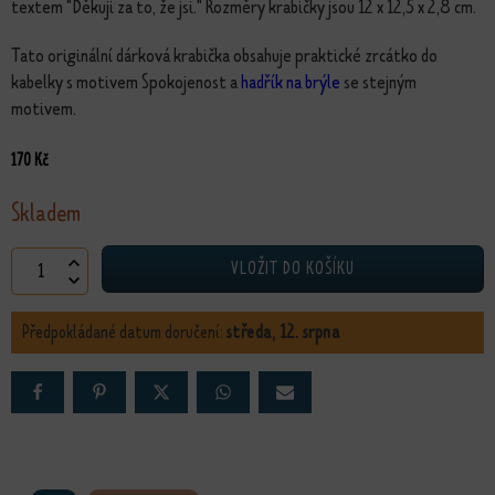
textem "Děkuji za to, že jsi." Rozměry krabičky jsou 12 x 12,5 x 2,8 cm.
Tato originální dárková krabička obsahuje praktické zrcátko do
kabelky s motivem Spokojenost a
hadřík na brýle
se stejným
motivem.
170
Kč
Skladem
Dárková sada Hezký den množství
VLOŽIT DO KOŠÍKU
Předpokládané datum doručení:
středa, 12. srpna