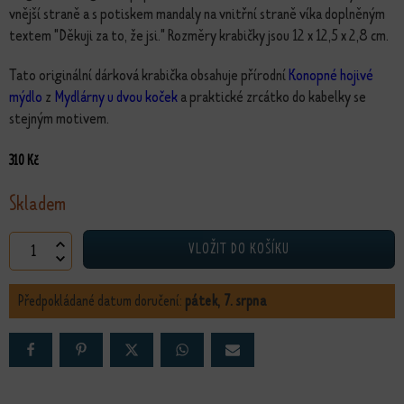
vnější straně a s potiskem mandaly na vnitřní straně víka doplněným
textem "Děkuji za to, že jsi." Rozměry krabičky jsou 12 x 12,5 x 2,8 cm.
Tato originální dárková krabička obsahuje přírodní
Konopné hojivé
mýdlo
z
Mydlárny u dvou koček
a praktické zrcátko do kabelky se
stejným motivem.
310
Kč
Skladem
Dárková sada s konopným mýdlem a zrcátkem množství
VLOŽIT DO KOŠÍKU
Předpokládané datum doručení:
pátek, 7. srpna