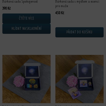
Dárková sada Spokojenost
Dárková sada s mýdlem a esencí
pro muže
390
Kč
450
Kč
ČTĚTE VÍCE
HLÍDAT NASKLADNĚNÍ
PŘIDAT DO KOŠÍKU