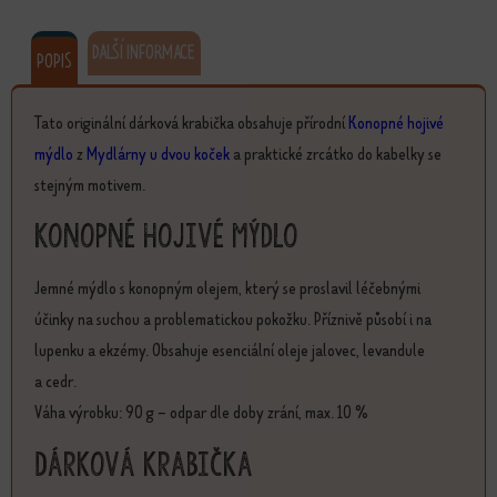
DALŠÍ INFORMACE
POPIS
Tato originální dárková krabička obsahuje přírodní
Konopné hojivé
mýdlo
z
Mydlárny u dvou koček
a praktické zrcátko do kabelky se
stejným motivem.
Konopné hojivé mýdlo
Jemné mýdlo s konopným olejem, který se proslavil léčebnými
účinky na suchou a problematickou pokožku. Příznivě působí i na
lupenku a ekzémy. Obsahuje esenciální oleje jalovec, levandule
a cedr.
Váha výrobku: 90 g – odpar dle doby zrání, max. 10 %
Dárková krabička