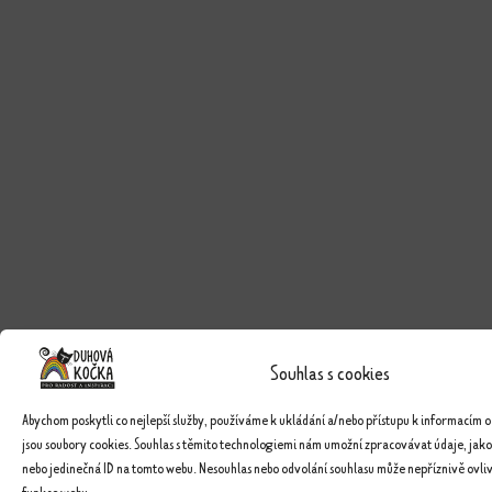
Souhlas s cookies
Abychom poskytli co nejlepší služby, používáme k ukládání a/nebo přístupu k informacím o
jsou soubory cookies. Souhlas s těmito technologiemi nám umožní zpracovávat údaje, jako
nebo jedinečná ID na tomto webu. Nesouhlas nebo odvolání souhlasu může nepříznivě ovlivn