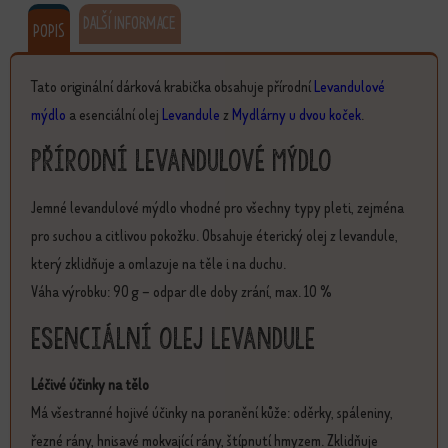
DALŠÍ INFORMACE
POPIS
Tato originální dárková krabička obsahuje přírodní
Levandulové
mýdlo
a esenciální olej
Levandule
z
Mydlárny u dvou koček
.
Přírodní levandulové mýdlo
Jemné levandulové mýdlo vhodné pro všechny typy pleti, zejména
pro suchou a citlivou pokožku. Obsahuje éterický olej z levandule,
který zklidňuje a omlazuje na těle i na duchu.
Váha výrobku: 90 g – odpar dle doby zrání, max. 10 %
Esenciální olej Levandule
Léčivé účinky na tělo
Má všestranné hojivé účinky na poranění kůže: oděrky, spáleniny,
řezné rány, hnisavé mokvající rány, štípnutí hmyzem. Zklidňuje