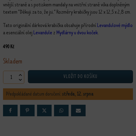
vnější straně a s potiskem mandaly na vnitřní straně víka doplněným
textem "Děkuji za to, že jsi." Rozměry krabičky jsou 12 x 12,5 x 2,8 cm.
Tato originální dárková krabička obsahuje přírodní
Levandulové mýdlo
a esenciální olej
Levandule
z
Mydlárny u dvou koček
.
490
Kč
Skladem
Dárková sada s levandulovým mýdlem a esencí množství
VLOŽIT DO KOŠÍKU
Předpokládané datum doručení:
středa, 12. srpna