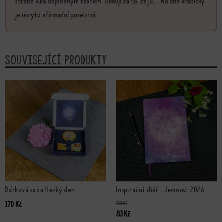
straně víka doplněným textem "Děkuji za to, že jsi.". Na dně krabičky
je ukryto afirmační poselství.
Související produkty
Dárková sada Hezký den
Inspirační diář - Jemnost 2026
330
Kč
170
Kč
Původní cena byla: 330 Kč.
Aktuální cena je: 83 Kč.
83
Kč