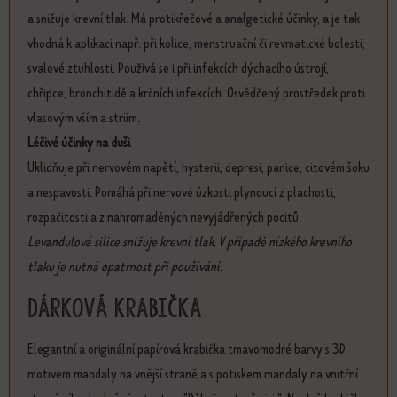
a snižuje krevní tlak. Má protikřečové a analgetické účinky, a je tak
vhodná k aplikaci např. při kolice, menstruační či revmatické bolesti,
svalové ztuhlosti. Používá se i při infekcích dýchacího ústrojí,
chřipce, bronchitidě a krčních infekcích. Osvědčený prostředek proti
vlasovým vším a striím.
Léčivé účinky na duši
Uklidňuje při nervovém napětí, hysterii, depresi, panice, citovém šoku
a nespavosti. Pomáhá při nervové úzkosti plynoucí z plachosti,
rozpačitosti a z nahromaděných nevyjádřených pocitů.
Levandulová silice snižuje krevní tlak. V případě nízkého krevního
tlaku je nutná opatrnost při používání.
Dárková krabička
Elegantní a originální papírová krabička tmavomodré barvy s 3D
motivem mandaly na vnější straně a s potiskem mandaly na vnitřní