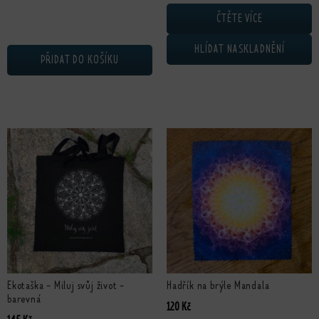
ČTĚTE VÍCE
HLÍDAT NASKLADNĚNÍ
PŘIDAT DO KOŠÍKU
Tento produkt má více variant. Možnosti lze vybrat na stránce produktu
Ekotaška - Miluj svůj život -
Hadřík na brýle Mandala
barevná
120
Kč