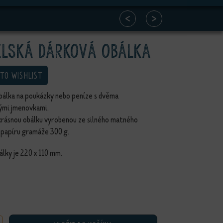
<
>
lská dárková obálka
 TO WISHLIST
bálka na poukázky nebo peníze s dvěma
ými jmenovkami.
krásnou obálku vyrobenou ze silného matného
 papíru gramáže 300 g.
lky je 220 x 110 mm.