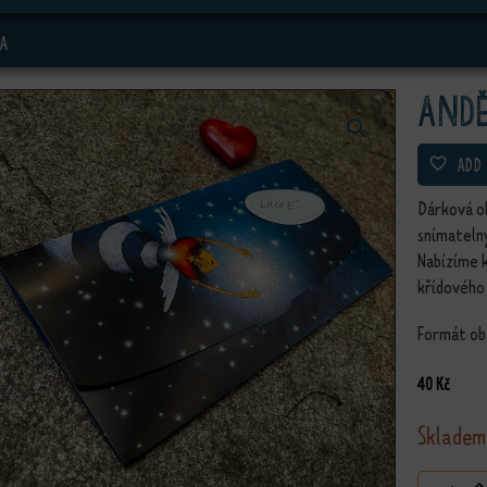
A
Andě
ADD
Dárková o
snímateln
Nabízíme 
křídového
Formát obá
40
Kč
Skladem