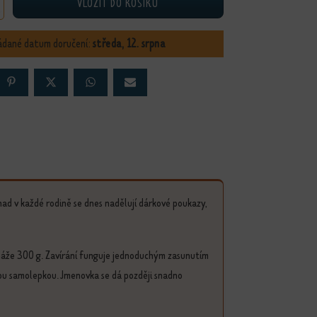
VLOŽIT DO KOŠÍKU
 dárková obálka množství
ádané datum doručení:
středa, 12. srpna
d v každé rodině se dnes nadělují dárkové poukazy,
máže 300 g. Zavírání funguje jednoduchým zasunutím
nou samolepkou. Jmenovka se dá později snadno