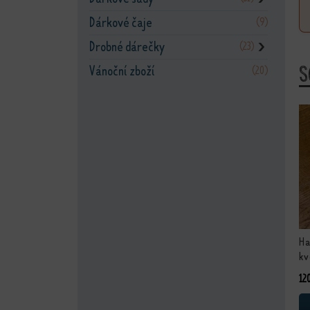
Dárkové čaje
(9)
Drobné dárečky
(23)
❯
S
Vánoční zboží
(20)
Ha
kv
12