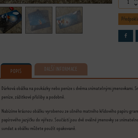
Andělská
Předpokl
DALŠÍ INFORMACE
POPIS
Dárková obálka na poukázky nebo peníze s dvěma snímatelnými jmenovkami. Sna
peníze, zážitkové přísliby a podobně.
Nabízíme krásnou obálku vyrobenou ze silného matného křídového papíru gra
papírového jazýčku do výřezu. Součástí jsou dvě oválné jmenovky se snímatel
sundat a obálku můžete použít opakovaně.