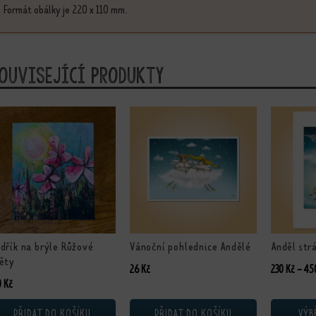
Formát obálky je 220 x 110 mm.
ouvisející produkty
Tento prod
dřík na brýle Růžové
Vánoční pohlednice Andělé
Anděl str
ěty
26
Kč
230
Kč
–
45
0
Kč
PŘIDAT DO KOŠÍKU
PŘIDAT DO KOŠÍKU
VÝB