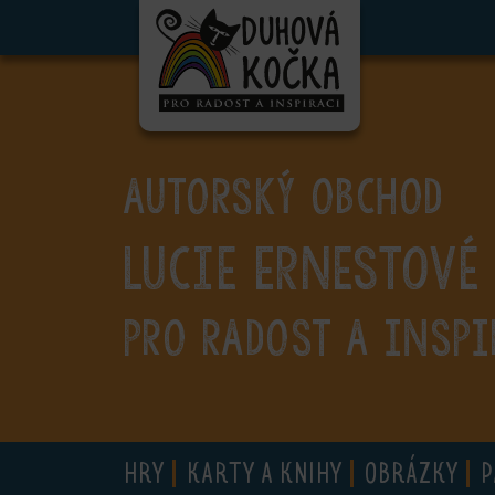
ubmenu
ubmenu
ubmenu
AUTORSKÝ OBCHOD
ubmenu
Lucie Ernestové
ubmenu
ubmenu
PRO RADOST A INSPI
ubmenu
HRY
KARTY A KNIHY
OBRÁZKY
P