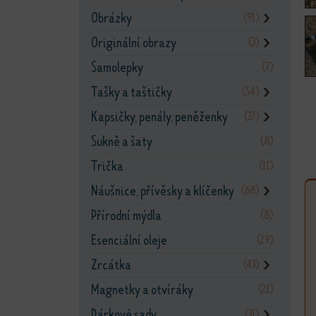
Obrázky
(91)
❯
Originální obrazy
(3)
❯
Samolepky
(7)
Tašky a taštičky
(54)
❯
Kapsičky, penály, peněženky
(37)
❯
Sukně a šaty
(8)
Trička
(11)
Náušnice, přívěsky a klíčenky
(68)
❯
Přírodní mýdla
(8)
Esenciální oleje
(29)
Zrcátka
(43)
❯
Magnetky a otvíráky
(21)
Dárkové sady
(31)
❯