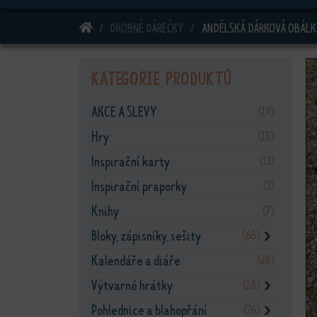
DOMŮ
DROBNÉ DÁREČKY
ANDĚLSKÁ DÁRKOVÁ OBÁLK
Kategorie produktů
AKCE A SLEVY
(19)
Hry
(15)
Inspirační karty
(13)
Inspirační praporky
(3)
Knihy
(7)
Bloky, zápisníky, sešity
(68)
❯
Kalendáře a diáře
(20)
Výtvarné hrátky
(28)
❯
Pohlednice a blahopřání
(76)
❯