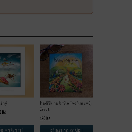
ukt má více variant. Možnosti lze vybrat na stránce produktu
ážný
Hadřík na brýle Tvořím svůj
život
Rozpětí cen: 230 Kč až 450 Kč
0
Kč
120
Kč
ĚR MOŽNOSTÍ
PŘIDAT DO KOŠÍKU