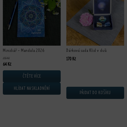
Minidiář - Mandala 2026
Dárková sada Klid v duši
255
Kč
170
Kč
Původní cena byla: 255 Kč.
Aktuální cena je: 64 Kč.
64
Kč
ČTĚTE VÍCE
HLÍDAT NASKLADNĚNÍ
PŘIDAT DO KOŠÍKU