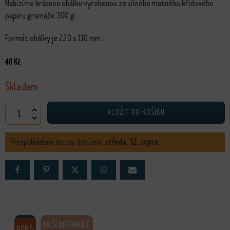
Nabízíme krásnou obálku vyrobenou ze silného matného křídového
papíru gramáže 300 g.
Formát obálky je 220 x 110 mm.
40
Kč
Skladem
Mandalová dárková obálka množství
VLOŽIT DO KOŠÍKU
Předpokládané datum doručení:
středa, 12. srpna
DALŠÍ INFORMACE
POPIS