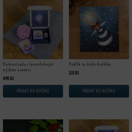
Dárková sada s levandulovým
Hadřík na brýle Andělka
mýdlem a esencí
120
Kč
490
Kč
PŘIDAT DO KOŠÍKU
PŘIDAT DO KOŠÍKU