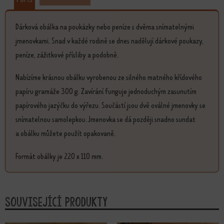
Dárková obálka na poukázky nebo peníze s dvěma snímatelnými
jmenovkami. Snad v každé rodině se dnes nadělují dárkové poukazy,
peníze, zážitkové přísliby a podobně.
Nabízíme krásnou obálku vyrobenou ze silného matného křídového
papíru gramáže 300 g. Zavírání funguje jednoduchým zasunutím
papírového jazýčku do výřezu. Součástí jsou dvě oválné jmenovky se
snímatelnou samolepkou. Jmenovka se dá později snadno sundat
a obálku můžete použít opakovaně.
Formát obálky je 220 x 110 mm.
Související produkty