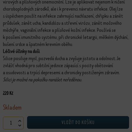
virových a plísňových onemocnění. Lze je aplikovat nejenom k ničení
choroboplodných zárodků, ale i k prevenci návratu infekce. Olej lze
s úspěchem použít na infekce zahrnující nachlazení, chřipku a zánět
průdušek, zánět ucha, kandidózu a střevní virózu, zánět močového
měchýře, vaginální infekce a plísňové kožní infekce. Používá se
k posílení imunitního systému, při chronické letargii, mělkém dýchání,
bušení srdce a špatném krevním oběhu.
Léčivé účinky na duši
Silice posiluje mysl, pozvedá ducha a zvyšuje jistotu a odolnost. Je
zvlášť vhodná pro subtilní jedince zápasící s pocity obětování
a osudovosti a trpící depresemi a chronicky postiženým zdravím.
Silici je možné na pokožku nanášet neředěnou.
220
Kč
Skladem
Esence Tea Tree množství
VLOŽIT DO KOŠÍKU