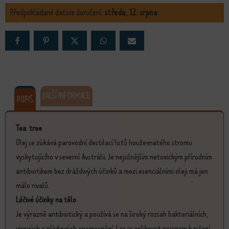
Předpokládané datum doručení:
středa, 12. srpna
DALŠÍ INFORMACE
POPIS
Tea tree
Olej se získává parovodní destilací listů houževnatého stromu
vyskytujícího v severní Austrálii. Je nejsilnějším netoxickým přírodním
antibiotikem bez dráždivých účinků a mezi esenciálními oleji má jen
málo rivalů.
Léčivé účinky na tělo
Je výrazně antibiotický a používá se na široký rozsah bakteriálních,
virových a plísňových onemocnění. Lze je aplikovat nejenom k ničení