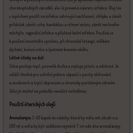
choroboplodných zárodků, ale i k prevenci návratu infekce. Olej lze
s úspěchem použít na infekce zahrnující nachlazení, chřipku a zánět
průdušek, zánět ucha, kandidózu a střevní virózu, zánět močového
měchýře, vaginální infekce a plísňové kožní infekce. Používá se
k posílení imunitního systému, při chronické letargii, mělkém
dýchání, bušení srdce a špatném krevním oběhu.
Léčivé účinky na duši
Silice posiluje mysl, pozvedá ducha a zvyšuje jistotu a odolnost. Je
zvlášť vhodná pro subtilní jedince zápasící s pocity obětování
a osudovosti a trpící depresemi a chronicky postiženým zdravím.
Silici je možné na pokožku nanášet neředěnou.
Použití éterických olejů
Aromalampa:
5-10 kapek do nádoby, která by měla mít obsah cca
100 ml a měla by být vzdálena nejméně 7 cm ode dna aromalampy