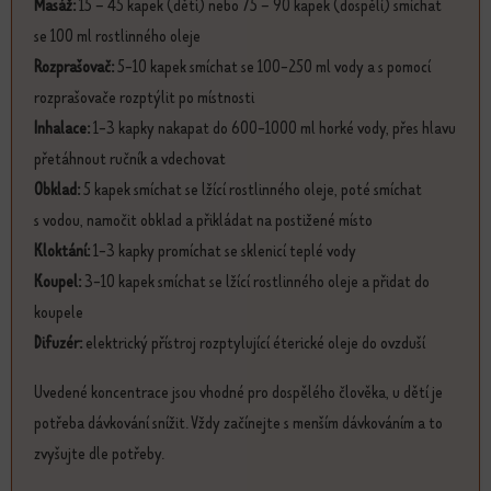
Masáž:
15 – 45 kapek (děti) nebo 75 – 90 kapek (dospělí) smíchat
se 100 ml rostlinného oleje
Rozprašovač:
5-10 kapek smíchat se 100-250 ml vody a s pomocí
rozprašovače rozptýlit po místnosti
Inhalace:
1-3 kapky nakapat do 600-1000 ml horké vody, přes hlavu
přetáhnout ručník a vdechovat
Obklad:
5 kapek smíchat se lžící rostlinného oleje, poté smíchat
s vodou, namočit obklad a přikládat na postižené místo
Kloktání:
1-3 kapky promíchat se sklenicí teplé vody
Koupel:
3-10 kapek smíchat se lžící rostlinného oleje a přidat do
koupele
Difuzér:
elektrický přístroj rozptylující éterické oleje do ovzduší
Uvedené koncentrace jsou vhodné pro dospělého člověka, u dětí je
potřeba dávkování snížit. Vždy začínejte s menším dávkováním a to
zvyšujte dle potřeby.