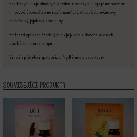
Rostlinných olejů vhodných k ředění éterických olejů je nespočetné
množství. Doporučujeme např. mandlový, olivový, slunečnicový,
meruňkový, jojobový a konopný.
Možností aplikace éterických olejů je více a dozvíte se o nich
v knihách o aromaterapii.
Vzniká v přátelské spolupráci s Mýdlárnou u dvou koček.
Související produkty