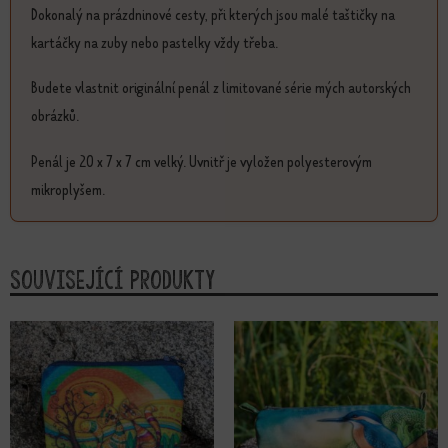
Dokonalý na prázdninové cesty, při kterých jsou malé taštičky na
kartáčky na zuby nebo pastelky vždy třeba.
Budete vlastnit originální penál z limitované série mých autorských
obrázků.
Penál je 20 x 7 x 7 cm velký. Uvnitř je vyložen polyesterovým
mikroplyšem.
Související produkty