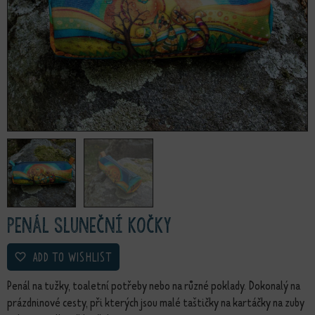
Penál Sluneční kočky
ADD TO WISHLIST
Penál na tužky, toaletní potřeby nebo na různé poklady. Dokonalý na
prázdninové cesty, při kterých jsou malé taštičky na kartáčky na zuby