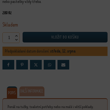
nebo pastelky vždy třeba.
280
Kč
Skladem
Penál Sluneční kočky množství
VLOŽIT DO KOŠÍKU
Předpokládané datum doručení:
středa, 12. srpna
DALŠÍ INFORMACE
POPIS
Penál na tužky, toaletní potřeby nebo na malé i větší poklady.