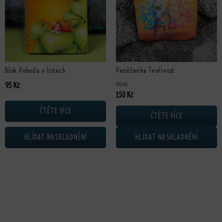
Blok Pohoda v listech
Peněženka Tvořivost
195
Kč
95
Kč
Původní cena byla: 195 Kč.
Aktuální cena je: 150 Kč.
150
Kč
ČTĚTE VÍCE
ČTĚTE VÍCE
HLÍDAT NASKLADNĚNÍ
HLÍDAT NASKLADNĚNÍ