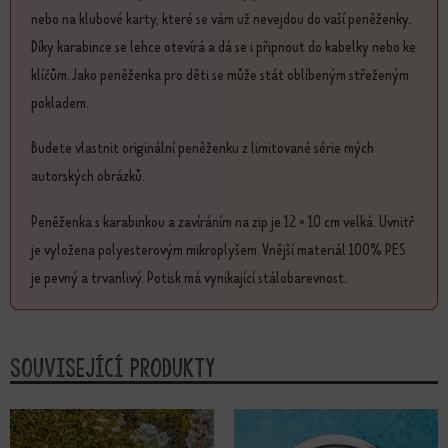
nebo na klubové karty, které se vám už nevejdou do vaší peněženky.
Díky karabince se lehce otevírá a dá se i připnout do kabelky nebo ke
klíčům. Jako peněženka pro děti se může stát oblíbeným střeženým
pokladem.
Budete vlastnit originální peněženku z limitované série mých
autorských obrázků.
Peněženka s karabinkou a zavíráním na zip je 12 × 10 cm velká. Uvnitř
je vyložena polyesterovým mikroplyšem. Vnější materiál 100% PES
je pevný a trvanlivý. Potisk má vynikající stálobarevnost.
Související produkty