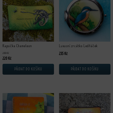
Kapsička Chameleon
Luxusní zrcátko Ledňáček
280
Kč
235
Kč
Původní cena byla: 280 Kč.
Aktuální cena je: 220 Kč.
220
Kč
PŘIDAT DO KOŠÍKU
PŘIDAT DO KOŠÍKU