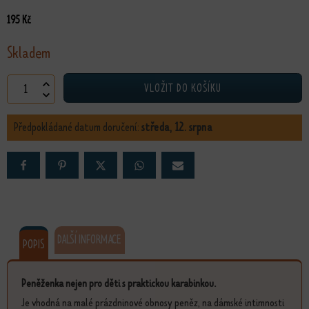
195
Kč
Skladem
Peněženka Ledňáček množství
VLOŽIT DO KOŠÍKU
Předpokládané datum doručení:
středa, 12. srpna
DALŠÍ INFORMACE
POPIS
Peněženka nejen pro děti s praktickou karabinkou.
Je vhodná na malé prázdninové obnosy peněz, na dámské intimnosti