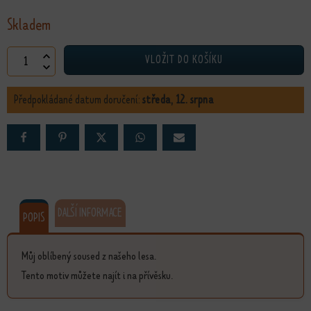
Skladem
Náušnice Brhlík množství
VLOŽIT DO KOŠÍKU
Předpokládané datum doručení:
středa, 12. srpna
DALŠÍ INFORMACE
POPIS
Můj oblíbený soused z našeho lesa.
Tento motiv můžete najít i na přívěsku.