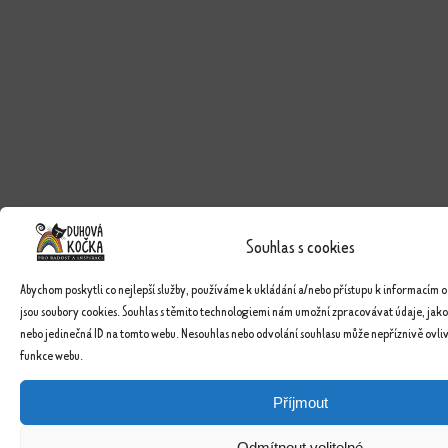
Souhlas s cookies
Abychom poskytli co nejlepší služby, používáme k ukládání a/nebo přístupu k informacím o
jsou soubory cookies. Souhlas s těmito technologiemi nám umožní zpracovávat údaje, jako
nebo jedinečná ID na tomto webu. Nesouhlas nebo odvolání souhlasu může nepříznivě ovlivn
funkce webu.
Příjmout
Odmítnout volitelné