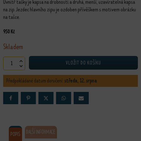
Uvnitř tašky je kapsa na drobnosti a druhá, menší, uzavíratelná kapsa
na zip. Jezdec hlavního zipu je ozdoben přívěškem s motivem obrázku
na tašce.
950
Kč
Skladem
Crossbody taška Kolibřík množství
VLOŽIT DO KOŠÍKU
Předpokládané datum doručení:
středa, 12. srpna
DALŠÍ INFORMACE
POPIS