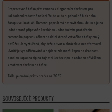
Propracovaná taška přes rameno s elegantním obrázkem pro
každodenní radostné nošení. Vejde se do ní pohodlně blok nebo
časopis velikosti A4. Ramenní popruh má nastavitelnou délku a je na
jedné straně připevněn karabinou. Jednoduchým protažením
ramenního popruhu očkem na dolní straně vytvoříte z tašky malý
baťůžek. Je vyztužená, aby držela tvar a obrázek se nedeformoval.
Uvnitř je vypodšívkováná a najdete zde menší kapsu na drobnosti
a malou kapsu na zip na tajnosti. Jezdec zipu je ozdoben přívěškem
s motivem obrázku na tašce.
Tašku je možné prát v pračce na 30 °C.
Související produkty