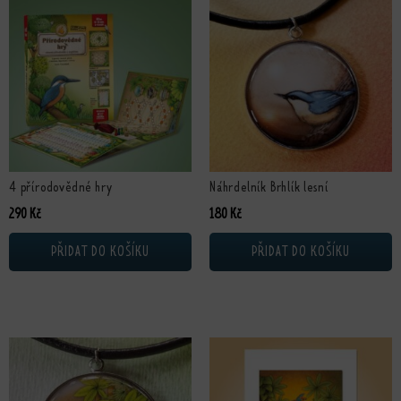
4 přírodovědné hry
Náhrdelník Brhlík lesní
290
Kč
180
Kč
PŘIDAT DO KOŠÍKU
PŘIDAT DO KOŠÍKU
Tento produkt má více variant. Možn