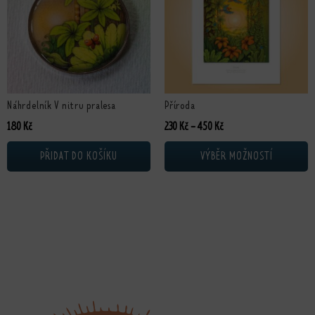
Náhrdelník V nitru pralesa
Příroda
Rozpětí cen: 230 Kč až 4
180
Kč
230
Kč
–
450
Kč
PŘIDAT DO KOŠÍKU
VÝBĚR MOŽNOSTÍ