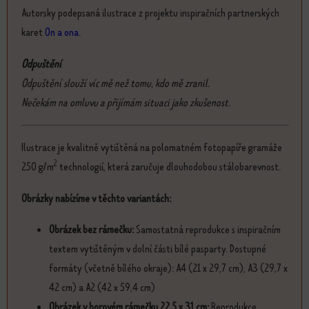
Autorsky podepsaná ilustrace z projektu inspiračních partnerských
karet
On a ona
.
Odpuštění
Odpuštění slouží víc mě než tomu, kdo mě zranil.
Nečekám na omluvu a přijímám situaci jako zkušenost.
Ilustrace je kvalitně vytištěná na polomatném fotopapíře gramáže
2
250 g/m
technologií, která zaručuje dlouhodobou stálobarevnost.
Obrázky nabízíme v těchto variantách:
Obrázek bez rámečku:
Samostatná reprodukce s inspiračním
textem vytištěným v dolní části bílé pasparty. Dostupné
formáty (včetně bílého okraje): A4 (21 x 29,7 cm), A3 (29,7 x
42 cm) a A2 (42 x 59,4 cm)
Obrázek v borovém rámečku 22,5 x 31 cm:
Reprodukce