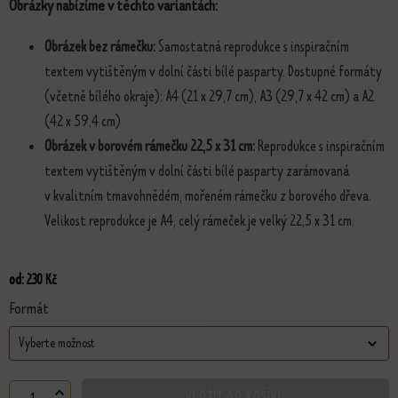
Obrázky nabízíme v těchto variantách:
Obrázek bez rámečku:
Samostatná reprodukce s inspiračním
textem vytištěným v dolní části bílé pasparty. Dostupné formáty
(včetně bílého okraje): A4 (21 x 29,7 cm), A3 (29,7 x 42 cm) a A2
(42 x 59,4 cm)
Obrázek v borovém rámečku 22,5 x 31 cm:
Reprodukce s inspiračním
textem vytištěným v dolní části bílé pasparty zarámovaná
v kvalitním tmavohnědém, mořeném rámečku z borového dřeva.
Velikost reprodukce je A4, celý rámeček je velký 22,5 x 31 cm.
od:
230
Kč
Formát
VLOŽIT DO KOŠÍKU