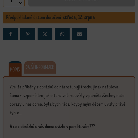
Odpuštění množství
Předpokládané datum doručení:
středa, 12. srpna
DALŠÍ INFORMACE
POPIS
Vím, že příběhy z obrázků do nás vstupují trochu jinak než slova.
Sama si vzpomínám, jak intenzivně mi uvízly v paměti všechny naše
obrazy u nás doma. Byla bych ráda, kdyby mým dětem uvízly právě
tyhle...
A co z obrázků u vás doma uvízlo v paměti vám???