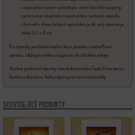
s inspiračním textem vytištěným v dolní části bílé pasparty
zarámovaná v kvalitním tmavohnědém, mořeném rámečku
z borového dřeva. Velikost reprodukce je A4, celý rámeček je
velký 22,5 x 31 cm.
Pro rámečky používáme kvalitní krycí plexisklo s antireflexní
úpravou, takže jsou lehké a bezpečné i do dětského pokoje.
Všechny používané rámečky nám dodává kvalitní Česká firma
Jarro
z
Bystřice u Benešova. Rádi podporujeme místní řemeslníky.
Související produkty
Tento produkt má více variant. Možnosti lze vybrat na stránce produktu
Tento produkt má více variant. Možn