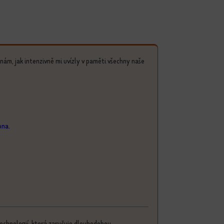
ínám, jak intenzivně mi uvízly v paměti všechny naše
ona
.
echnologií, která zaručuje dlouhodobou