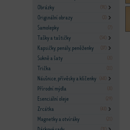
Obrázky
(91)
❯
Originální obrazy
(3)
❯
Samolepky
(7)
Tašky a taštičky
(54)
❯
Kapsičky, penály, peněženky
(37)
❯
Sukně a šaty
(8)
Trička
(11)
Náušnice, přívěsky a klíčenky
(68)
❯
Přírodní mýdla
(8)
Esenciální oleje
(29)
Zrcátka
(43)
❯
Magnetky a otvíráky
(21)
Dárkové sady
(31)
❯