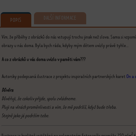
DALŠÍ INFORMACE
POPIS
Vím, že příběhy z obrázků do nás vstupují trochu jinak než slova. Sama si vzpom
obrazy u nás doma. Byla bych ráda, kdyby mým dětem uvízly právě tyhle...
A co z obrázků u vás doma uvízlo v paměti vám???
Autorsky podepsaná ilustrace z projektu inspiračních partnerských karet
On a 
Důvěra
Důvěřuji, že cokoliv přijde, spolu zvládneme.
Pluji na vlnách proměnlivosti a vím, že mě podržíš, když bude třeba.
Stejně jako já podržím tebe.
2
Ilustrace je kvalitně vytištěná na polomatném fotopapíře gramáže 250 g/m
t