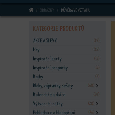
DOMŮ
OBRÁZKY
DŮVĚRA VE VZTAHU
Kategorie produktů
AKCE A SLEVY
(19)
Hry
(15)
Inspirační karty
(13)
Inspirační praporky
(3)
Knihy
(7)
Bloky, zápisníky, sešity
(68)
❯
Kalendáře a diáře
(20)
Výtvarné hrátky
(28)
❯
Pohlednice a blahopřání
(76)
❯