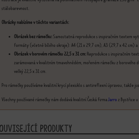
stálobarevnost.
Obrázky nabízíme v těchto variantách:
Obrázek bez rámečku:
Samostatná reprodukce s inspiračním textem vyti
formáty (včetně bílého okraje): A4 (21 x 29,7 cm), A3 (29,7 x 42 cm) a
Obrázek v borovém rámečku 22,5 x 31 cm:
Reprodukce s inspiračním text
zarámovaná v kvalitním tmavohnědém, mořeném rámečku z borového dřev
velký 22,5 x 31 cm.
Pro rámečky používáme kvalitní krycí plexisklo s antireflexní úpravou, takže j
Všechny používané rámečky nám dodává kvalitní Česká firma
Jarro
z Bystřice u
ouvisející produkty