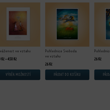
nto produkt má více variant. Možnosti lze vybrat na stránce produktu
váženost ve vztahu
Pohlednice Svoboda
Pohlednic
ve vztahu
Rozpětí cen: 230 Kč až 450 Kč
0
Kč
–
450
Kč
26
Kč
26
Kč
VÝBĚR MOŽNOSTÍ
PŘIDAT DO KOŠÍKU
PŘID