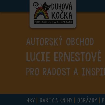
ubmenu
ubmenu
ubmenu
AUTORSKÝ OBCHOD
ubmenu
Lucie Ernestové
ubmenu
ubmenu
PRO RADOST A INSPI
ubmenu
HRY
KARTY A KNIHY
OBRÁZKY
P