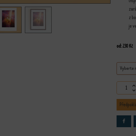
insp
zar
z bo
je v
od:
230
Kč
Důvěra v
Předpokl