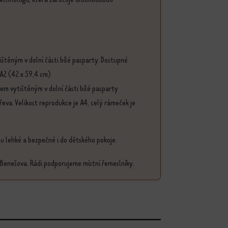
štěným v dolní části bílé pasparty. Dostupné
 A2 (42 x 59,4 cm)
em vytištěným v dolní části bílé pasparty
a. Velikost reprodukce je A4, celý rámeček je
sou lehké a bezpečné i do dětského pokoje.
 Benešova. Rádi podporujeme místní řemeslníky.