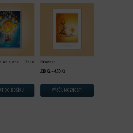
Tento produkt má více variant. Možnosti lze vybrat 
e on a ona - Láska
Hravost
Rozpětí cen: 230 Kč až 450 Kč
230
Kč
–
450
Kč
AT DO KOŠÍKU
VÝBĚR MOŽNOSTÍ