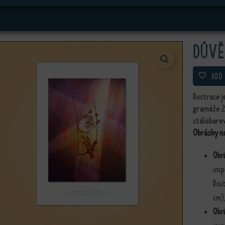
Důvě
ADD
Ilustrace 
gramáže 
stálobare
Obrázky na
Obr
insp
Dost
cm),
Obr