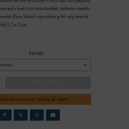
iračním textem vytištěným v dolní části bílé pasparty
ámovaná v kvalitním tmavohnědém, mořeném rámečku
rového dřeva. Velikost reprodukce je A4, celý rámeček
elký 22,5 x 31 cm.
Formát
VLOŽIT DO KOŠÍKU
e vztahu množství
ádané datum doručení:
středa, 12. srpna