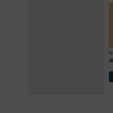
Te
Vy
23