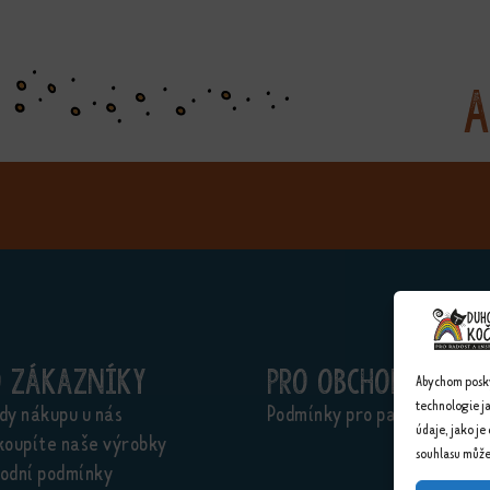
A
o zákazníky
Pro obchodníky
Abychom poskyt
technologie j
dy nákupu u nás
Podmínky pro partnery
údaje, jako je
koupíte naše výrobky
souhlasu může 
odní podmínky