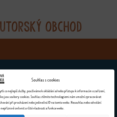
utorský obchod
Souhlas s cookies
Kontakty
li co nejlepší služby, používáme k ukládání a/nebo přístupu k informacím o zařízení,
ako jsou soubory cookies. Souhlas s těmito technologiemi nám umožní zpracovávat
Kontakty
 chování při procházení nebo jedinečná ID na tomto webu. Nesouhlas nebo odvolání
nepříznivě ovlivnit určité vlastnosti a funkce webu.