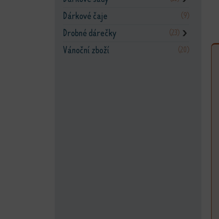
Dárkové čaje
(9)
Drobné dárečky
(23)
❯
Vánoční zboží
(20)