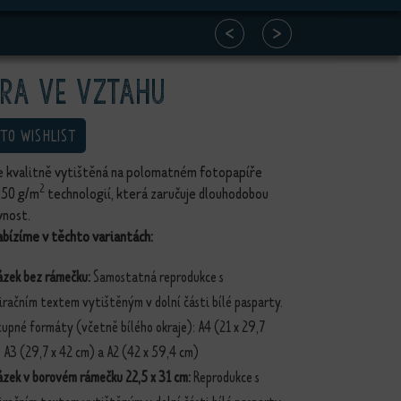
<
>
ra ve vztahu
 TO WISHLIST
je kvalitně vytištěná na polomatném fotopapíře
2
250 g/m
technologií, která zaručuje dlouhodobou
vnost.
bízíme v těchto variantách:
ázek bez rámečku:
Samostatná reprodukce s
iračním textem vytištěným v dolní části bílé pasparty.
upné formáty (včetně bílého okraje): A4 (21 x 29,7
 A3 (29,7 x 42 cm) a A2 (42 x 59,4 cm)
ázek v borovém rámečku 22,5 x 31 cm:
Reprodukce s