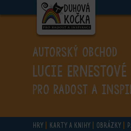
ubmenu
ubmenu
ubmenu
AUTORSKÝ OBCHOD
ubmenu
Lucie Ernestové
ubmenu
ubmenu
PRO RADOST A INSPI
ubmenu
HRY
KARTY A KNIHY
OBRÁZKY
P