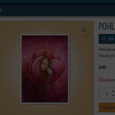
A
Pohl
ADD
Pohlednice
Zezadu je 
26
Kč
Skladem
Pohledni
Předpokl