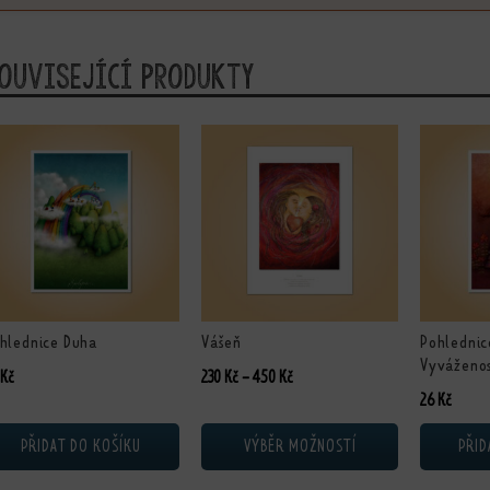
ouvisející produkty
Tento produkt má více variant. Možnosti lze
hlednice Duha
Vášeň
Pohlednic
Vyváženo
Rozpětí cen: 230 Kč až 450 Kč
Kč
230
Kč
–
450
Kč
26
Kč
PŘIDAT DO KOŠÍKU
VÝBĚR MOŽNOSTÍ
PŘID