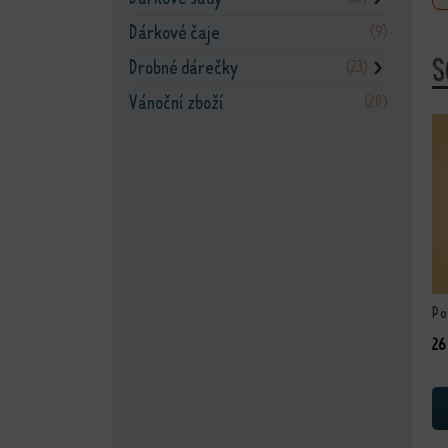
Dárkové čaje
(9)
S
Drobné dárečky
(23)
❯
Vánoční zboží
(20)
Po
26