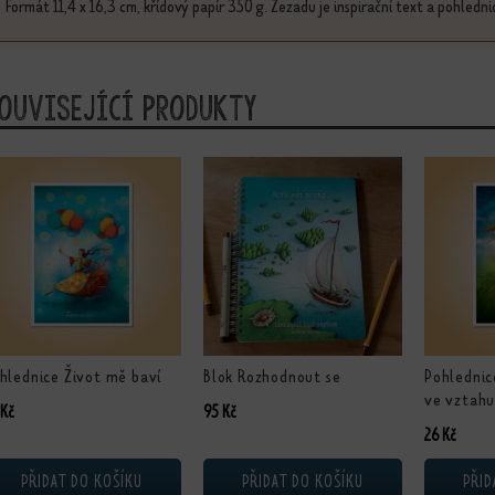
Formát 11,4 x 16,3 cm, křídový papír 350 g. Zezadu je inspirační text a pohledni
ouvisející produkty
hlednice Život mě baví
Blok Rozhodnout se
Pohledni
ve vztah
Kč
95
Kč
26
Kč
PŘIDAT DO KOŠÍKU
PŘIDAT DO KOŠÍKU
PŘID