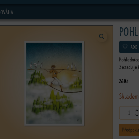
NOVÁHA
Pohl
ADD
Pohlednice
Zezadu je 
26
Kč
Skladem
Pohledni
Předpokl