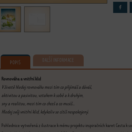
DALŠÍ INFORMACE
POPIS
Rovnováha a vnitřní klid
V životě hledej rovnováhu mezi tím co přijímáš a dáváš,
aktivitou a pasivitou, vztahem k sobě a k druhým,
sny a realitou, mezi tím co chceš a co musíš...
Hledej svůj vnitřní klid, kdykoliv se cítíš nespokojený.
Pohlednice vytvořená z ilustrace k mému projektu inspiračních karet Cesta k so