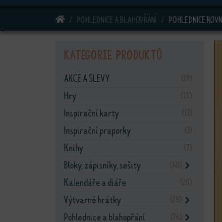
DOMŮ
POHLEDNICE A BLAHOPŘÁNÍ
POHLEDNICE ROV
Kategorie produktů
AKCE A SLEVY
(19)
Hry
(15)
Inspirační karty
(13)
Inspirační praporky
(3)
Knihy
(7)
Bloky, zápisníky, sešity
(68)
❯
Kalendáře a diáře
(20)
Výtvarné hrátky
(28)
❯
Pohlednice a blahopřání
(76)
❯