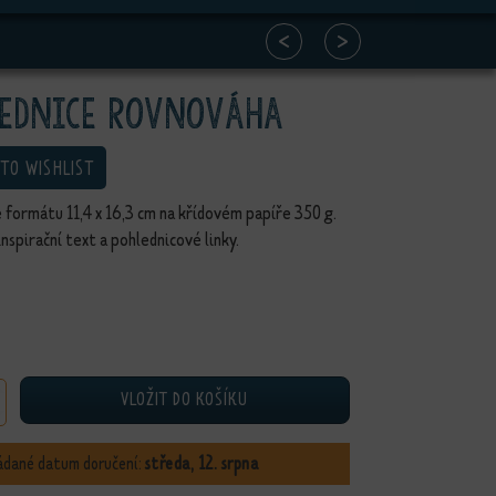
<
>
ednice Rovnováha
 TO WISHLIST
 formátu 11,4 x 16,3 cm na křídovém papíře 350 g.
inspirační text a pohlednicové linky.
VLOŽIT DO KOŠÍKU
ce Rovnováha množství
ádané datum doručení:
středa, 12. srpna