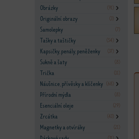
Obrázky
(91)
❯
Originální obrazy
(3)
❯
Samolepky
(7)
Tašky a taštičky
(54)
❯
Kapsičky, penály, peněženky
(37)
❯
Sukně a šaty
(8)
Trička
(11)
Náušnice, přívěsky a klíčenky
(68)
❯
Přírodní mýdla
(8)
Esenciální oleje
(29)
Zrcátka
(43)
❯
Magnetky a otvíráky
(21)
Dárkové sady
(31)
❯