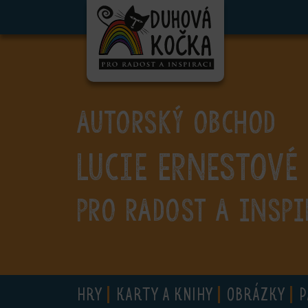
ubmenu
ubmenu
ubmenu
AUTORSKÝ OBCHOD
ubmenu
Lucie Ernestové
ubmenu
ubmenu
PRO RADOST A INSPI
ubmenu
HRY
KARTY A KNIHY
OBRÁZKY
P