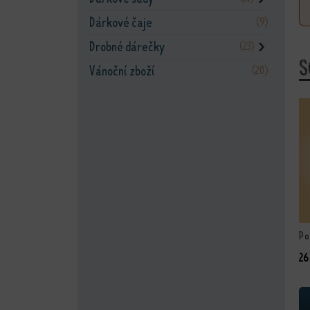
Dárkové čaje
(9)
Drobné dárečky
(23)
❯
S
Vánoční zboží
(20)
Po
26