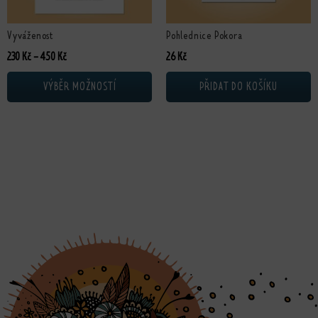
Vyváženost
Pohlednice Pokora
Rozpětí cen: 230 Kč až 450 Kč
230
Kč
–
450
Kč
26
Kč
VÝBĚR MOŽNOSTÍ
PŘIDAT DO KOŠÍKU