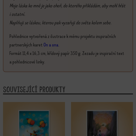
Moje láska ke mně je jako oheň, do kterého přikládám, aby mohl hřát
i ostatní.
Naplňuji se láskou, kterou pak vyzařuji do světa kolem sebe.
Pohlednice vytvořená z ilustrace k mému projektu inspiračních
partnerských karet
On a ona
.
Formát 11,4 x 16,3 cm, křídový papír 350 g. Zezadu je inspirační text
a pohlednicové linky.
Související produkty