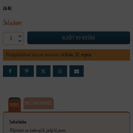
26
Kč
Skladem
Pohlednice on a ona - Sebeláska množství
VLOŽIT DO KOŠÍKU
Předpokládané datum doručení:
středa, 12. srpna
DALŠÍ INFORMACE
POPIS
Sebeláska
Přijímám se takový/á, jaký/á jsem.