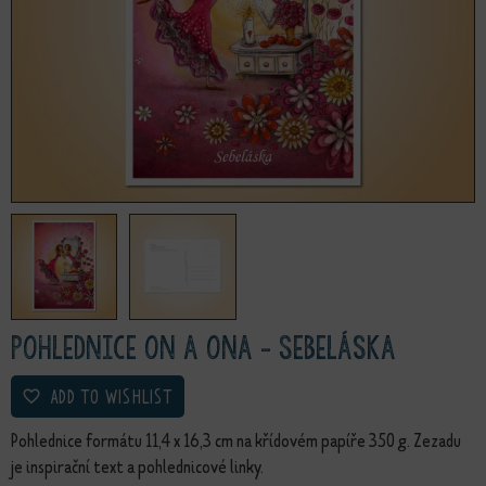
Pohlednice on a ona - Sebeláska
ADD TO WISHLIST
Pohlednice formátu 11,4 x 16,3 cm na křídovém papíře 350 g. Zezadu
je inspirační text a pohlednicové linky.