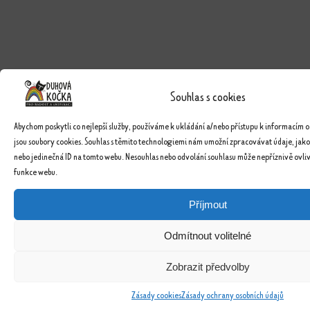
Souhlas s cookies
Abychom poskytli co nejlepší služby, používáme k ukládání a/nebo přístupu k informacím o
jsou soubory cookies. Souhlas s těmito technologiemi nám umožní zpracovávat údaje, jako
nebo jedinečná ID na tomto webu. Nesouhlas nebo odvolání souhlasu může nepříznivě ovlivn
funkce webu.
Příjmout
Odmítnout volitelné
Zobrazit předvolby
Zásady cookies
Zásady ochrany osobních údajů