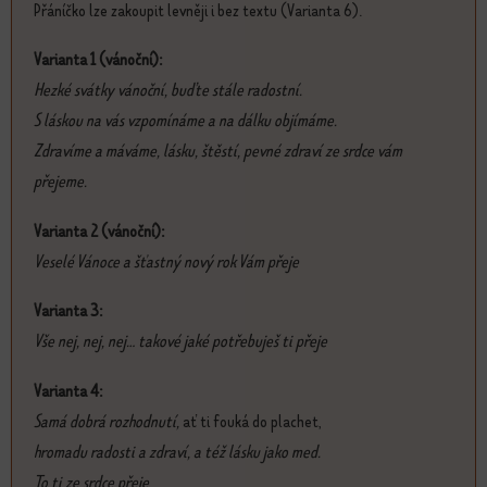
Přáníčko lze zakoupit levněji i bez textu (Varianta 6).
Varianta 1 (vánoční):
Hezké svátky vánoční, buďte stále radostní.
S láskou na vás vzpomínáme a na dálku objímáme.
Zdravíme a máváme, lásku, štěstí, pevné zdraví ze srdce vám
přejeme.
Varianta 2 (vánoční):
Veselé Vánoce a šťastný nový rok Vám přeje
Varianta 3:
Vše nej, nej, nej... takové jaké potřebuješ ti přeje
Varianta 4:
Samá dobrá rozhodnutí,
ať ti fouká do plachet,
hromadu radosti a zdraví, a též lásku jako med.
To ti ze srdce přeje