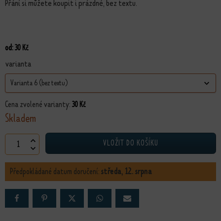
Přání si můžete koupit i prázdné, bez textu.
od:
30
Kč
varianta
30
Kč
Skladem
Přáníčko Andělka Lucinka množství
VLOŽIT DO KOŠÍKU
Předpokládané datum doručení:
středa, 12. srpna