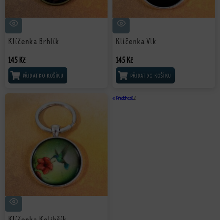
Klíčenka Brhlík
Klíčenka Vlk
145
Kč
145
Kč
PŘIDAT DO KOŠÍKU
PŘIDAT DO KOŠÍKU
« Předchozí
1
2
Klíčenka Kolibřík