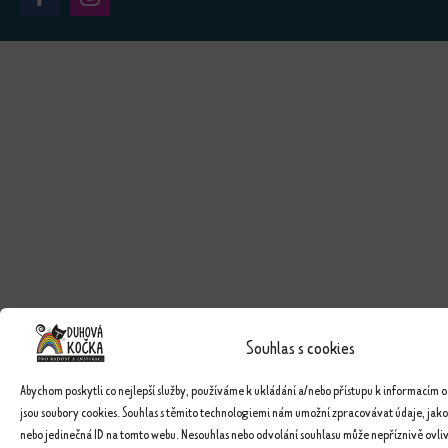
Souhlas s cookies
Abychom poskytli co nejlepší služby, používáme k ukládání a/nebo přístupu k informacím o
jsou soubory cookies. Souhlas s těmito technologiemi nám umožní zpracovávat údaje, jako
nebo jedinečná ID na tomto webu. Nesouhlas nebo odvolání souhlasu může nepříznivě ovlivn