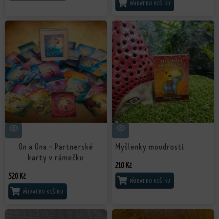
PŘIDAT DO KOŠÍKU
On a Ona - Partnerské
Myšlenky moudrosti
karty v rámečku
210
Kč
520
Kč
PŘIDAT DO KOŠÍKU
PŘIDAT DO KOŠÍKU