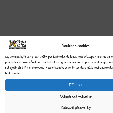
Souhlas s cookies
Abychom poskytli co nejlepší služby, používáme k ukládání a/nebo přístupu k informacím o
jsou soubory cookies. Souhlas s těmito technologiemi nám umožní zpracovávat údaje, jako
nebo jedinečná ID na tomto webu. Nesouhlas nebo odvolání souhlasu může nepříznivě ovlivn
funkce webu.
Příjmout
Odmítnout volitelné
Zobrazit předvolby