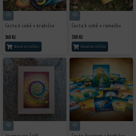
Cesta k sobě v krabičce
Cesta k sobě v rámečku
360
Kč
500
Kč
PŘIDAT DO KOŠÍKU
PŘIDAT DO KOŠÍKU
Journey to Self
Cesta životem v krabičce