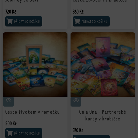
720
Kč
360
Kč
PŘIDAT DO KOŠÍKU
PŘIDAT DO KOŠÍKU
Cesta životem v rámečku
On a Ona - Partnerské
karty v krabičce
500
Kč
370
Kč
PŘIDAT DO KOŠÍKU