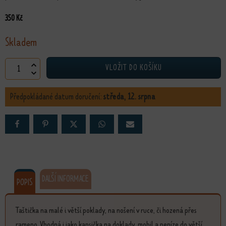
350
Kč
Skladem
Taštička Ledňáček množství
VLOŽIT DO KOŠÍKU
Předpokládané datum doručení:
středa, 12. srpna
DALŠÍ INFORMACE
POPIS
Taštička na malé i větší poklady, na nošení v ruce, či hozená přes
rameno. Vhodná i jako kapsička na doklady, mobil a peníze do větší