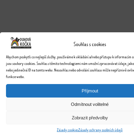
Souhlas s cookies
Abychom poskytli co nejlepší služby, používáme k ukládání a/nebo přístupu k informacím o
jsou soubory cookies. Souhlas s těmito technologiemi nám umožní zpracovávat údaje, jako
nebo jedinečná ID na tomto webu. Nesouhlas nebo odvolání souhlasu může nepříznivě ovlivn
funkce webu.
Příjmout
Odmítnout volitelné
Zobrazit předvolby
Zásady cookies
Zásady ochrany osobních údajů