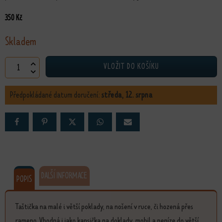
350
Kč
Skladem
Taštička Tvořím svůj život množství
VLOŽIT DO KOŠÍKU
Předpokládané datum doručení:
středa, 12. srpna
DALŠÍ INFORMACE
POPIS
Taštička na malé i větší poklady, na nošení v ruce, či hozená přes
rameno. Vhodná i jako kapsička na doklady, mobil a peníze do větší