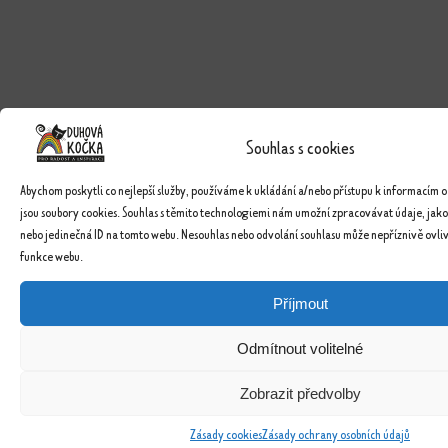
Souhlas s cookies
Abychom poskytli co nejlepší služby, používáme k ukládání a/nebo přístupu k informacím o
jsou soubory cookies. Souhlas s těmito technologiemi nám umožní zpracovávat údaje, jako
nebo jedinečná ID na tomto webu. Nesouhlas nebo odvolání souhlasu může nepříznivě ovlivn
funkce webu.
Příjmout
Odmítnout volitelné
Zobrazit předvolby
Zásady cookies
Zásady ochrany osobních údajů