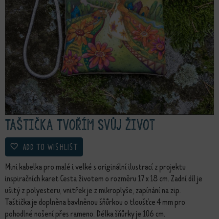
Taštička Tvořím svůj život
ADD TO WISHLIST
Mini kabelka pro malé i velké s originální ilustrací z projektu
inspiračních karet Cesta životem o rozměru 17 x 18 cm. Zadní díl je
ušitý z polyesteru, vnitřek je z mikroplyše, zapínání na zip.
Taštička je doplněna bavlněnou šňůrkou o tloušťce 4 mm pro
pohodlné nošení přes rameno. Délka šňůrky je 106 cm.