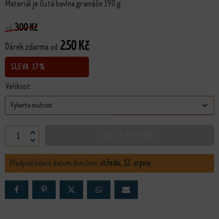
Materiál je čistá bavlna gramáže 190 g.
300
Kč
od:
250
Kč
Dárek zdarma
od:
SLEVA
17%
Velikost
Tričko Gekon - doprodej množství
VLOŽIT DO KOŠÍKU
Předpokládané datum doručení:
středa, 12. srpna