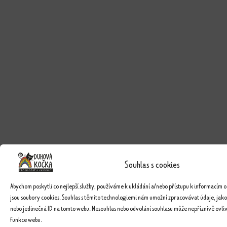
Souhlas s cookies
Abychom poskytli co nejlepší služby, používáme k ukládání a/nebo přístupu k informacím o
jsou soubory cookies. Souhlas s těmito technologiemi nám umožní zpracovávat údaje, jako
nebo jedinečná ID na tomto webu. Nesouhlas nebo odvolání souhlasu může nepříznivě ovlivn
funkce webu.