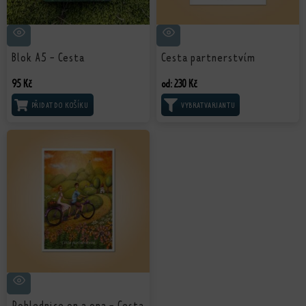
Blok A5 - Cesta
Cesta partnerstvím
95
Kč
od:
230
Kč
PŘIDAT DO KOŠÍKU
VÝBĚR MOŽNOSTÍ
Pohlednice on a ona - Cesta