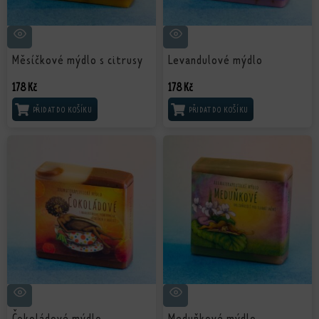
Měsíčkové mýdlo s citrusy
Levandulové mýdlo
178
Kč
178
Kč
PŘIDAT DO KOŠÍKU
PŘIDAT DO KOŠÍKU
Čokoládové mýdlo
Meduňkové mýdlo