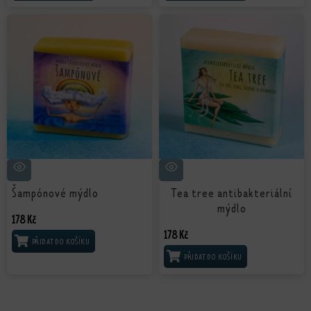
Šampónové mýdlo
Tea tree antibakteriální
mýdlo
178
Kč
178
Kč
PŘIDAT DO KOŠÍKU
PŘIDAT DO KOŠÍKU